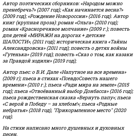
Автор поэтических сборников: «Народом можно
пренебречь?» (2007 год); «Как начинается весна?»
(2009 год); «Рождение Новороссии» (2016 год).
Автор
книг (крупная проза): роман «Ольга» (2010 год);
роман «Красноречивое молчание» (2009 г.); повесть
для детей «МИРАЖИ на дорогах + детские
ШАЛОСТИ», (2011 год); историческая книга «Тайны
Александровска» (2011 год); повесть о детях войны
«Гутенька» (2019 год); повесть «Сказ о том, как казаки
за Правдой ходили» (2019 год);
Автор пьес: о В.И. Дале «Напутное на все времена»
(2009 г); пьеса в стихах «ПсевдоСовесть нашего
времени» (2010 г.); пьеса «Ради мира на земле» (2015
год); пьеса «Отвоёванный выбор Донбасса» (2016 год);
пьеса рождественская сказка «Вернуть папу»; пьеса
«С верой в Победу – за хлебом!»
;
пьеса «Родные
небратья» (2018 год), "Прикормленное место" (2020
год).
На стихи написано много душевных и духовных
песен.