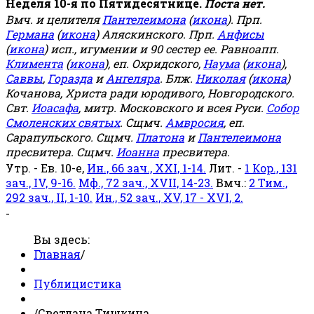
Неделя 10-я по Пятидесятнице.
Поста нет.
Вмч. и целителя
Пантелеимона
(
икона
). Прп.
Германа
(
икона
) Аляскинского. Прп.
Анфисы
(
икона
) исп., игумении и 90 сестер ее. Равноапп.
Климента
(
икона
), еп. Охридского,
Наума
(
икона
),
Саввы
,
Горазда
и
Ангеляра
. Блж.
Николая
(
икона
)
Кочанова, Христа ради юродивого, Новгородского.
Свт.
Иоасафа
, митр. Московского и всея Руси.
Собор
Смоленских святых
. Сщмч.
Амвросия
, еп.
Сарапульского. Сщмч.
Платона
и
Пантелеимона
пресвитера. Сщмч.
Иоанна
пресвитера.
Утр. - Ев. 10-е,
Ин., 66 зач., XXI, 1-14.
Лит. -
1 Кор., 131
зач., IV, 9-16.
Мф., 72 зач., XVII, 14-23.
Вмч.:
2 Тим.,
292 зач., II, 1-10.
Ин., 52 зач., XV, 17 - XVI, 2.
-
Вы здесь:
Главная
/
Публицистика
/
Светлана Тишкина