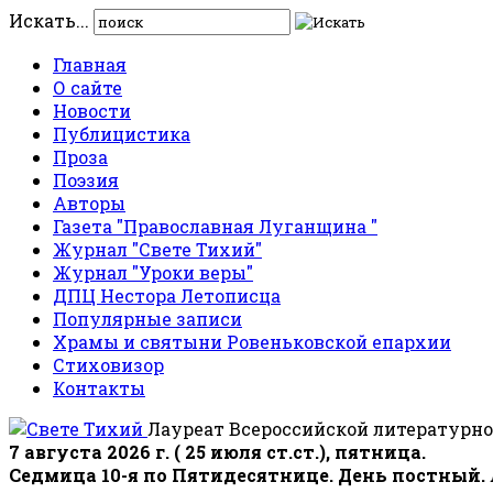
Искать...
Главная
О сайте
Новости
Публицистика
Проза
Поэзия
Авторы
Газета "Православная Луганщина "
Журнал "Свете Тихий"
Журнал "Уроки веры"
ДПЦ Нестора Летописца
Популярные записи
Храмы и святыни Ровеньковской епархии
Стиховизор
Контакты
Лауреат Всероссийской литературно
7 августа 2026 г. ( 25 июля ст.ст.), пятница.
Седмица 10-я по Пятидесятнице. День постный.