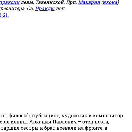
праксии
девы, Тавеннской. Прп.
Макария
(
икона
)
ресвитера. Св.
Ираиды
исп.
6-21.
т, философ, публицист, художник и композитор.
оргиевны. Аркадий Павлович – отец поэта,
таршие сестры и брат воевали на фронте, а