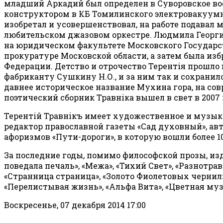
младший Аркадий был определен в Суворовское вое
конструктором в КБ Томилинского электровакуумн
изобретал и усовершенствовал, на работе подавал 
любительском джазовом оркестре. Людмила Георгие
на юридическом факультете Московского Государс
прокуратуре Московской области, а затем была из
Федерации. Детство и отрочество Терентiя прошло 
фабриканту Сушкину Н.О., и за ним так и сохрани
давнее историческое название Мухина гора, на со
поэтический сборник Травнiка вышел в свет в 2007
Терентiй Травнiкъ имеет художественное и музык
редактор православной газеты «Сад духовный», ав
афоризмов «Пути-дороги», в которую вошли более 10
За последние годы, помимо философской прозы, изда
поведала печаль», «Межа», «Тихий Свет», «Разнотра
«Странница страница», «Золото Фиолетовых чернил»,
«Перелистывая жизнь», «Альфа Вита», «Цветная муз
Воскресенье, 07 декабря 2014 17:00