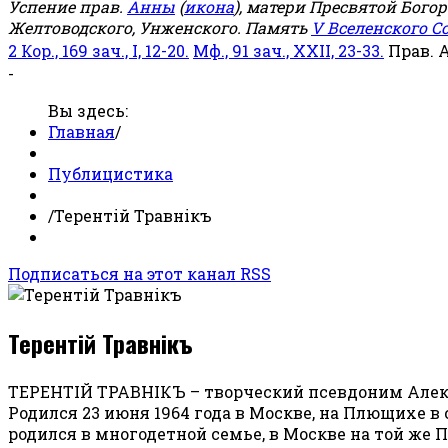
Успение прав.
Анны
(
икона
), матери Пресвятой Бого
Желтоводского, Унженского. Память
V Вселенского С
2 Кор., 169 зач., I, 12-20.
Мф., 91 зач., XXII, 23-33.
Прав. 
-
Вы здесь:
Главная
/
Публицистика
/
Терентiй Травнiкъ
Подписаться на этот канал RSS
Терентiй Травнiкъ
ТЕРЕНТIЙ ТРАВНIКЪ – творческий псевдоним Алекс
Родился 23 июня 1964 года в Москве, на Плющихе 
родился в многодетной семье, в Москве на той же 