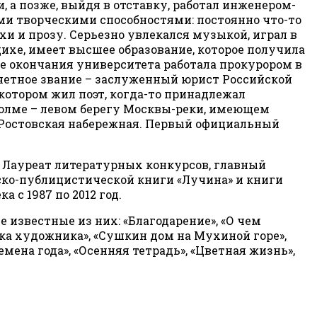
 а позже, выйдя в отставку, работал инженером-
ми творческими способностями: постоянно что-то
хи и прозу. Серьезно увлекался музыкой, играл в
ихе, имеет высшее образование, которое получила
е окончания университета работала прокурором в
очетное звание – заслуженный юрист Российской
 котором жил поэт, когда-то принадлежал
 холме – левом берегу Москвы-реки, имеющем
к Ростовская набережная. Первый официальный
. Лауреат литературных конкурсов, главный
ско-публицистической книги «Лучина» и книги
 с 1987 по 2012 год.
е известные из них: «Благодарение», «О чем
ника художника», «Сушкин дом на Мухиной горе»,
мена года», «Осенняя тетрадь», «Цветная жизнь»,