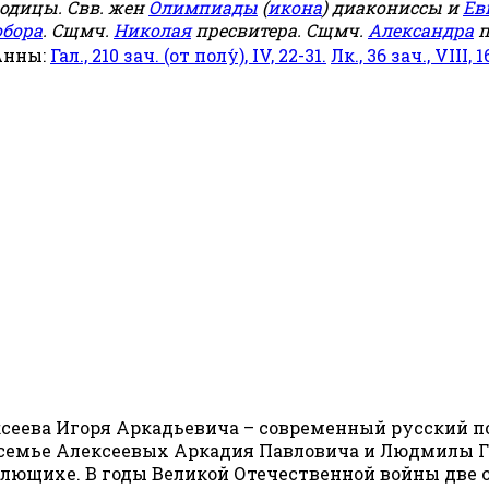
родицы. Свв. жен
Олимпиады
(
икона
) диакониссы и
Ев
обора
. Сщмч.
Николая
пресвитера. Сщмч.
Александра
п
Анны:
Гал., 210 зач. (от полу́), IV, 22-31.
Лк., 36 зач., VIII, 1
еева Игоря Аркадьевича – современный русский поэ
в семье Алексеевых Аркадия Павловича и Людмилы Ге
Плющихе. В годы Великой Отечественной войны две с