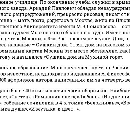
нное училище. По окончании учебы служил в армии,
ого завода. Аркадий Павлович обладал незаурядны
много рацпредложений, прекрасно рисовал, писал сти
вна – мать поэта, родилась в Москве, жила на Плющ
твенного Университета имени М.В.Ломоносова. Посл
брана судьей Московского областного суда. Имеет п
в центре Москвы, в 3-м Ростовском переулке. Дом, в
лось название – Сушкин дом. Стоял дом на высоком
временных картах Москвы это место обозначено, ка
 году и назывался «Сушкин дом на Мухиной горе».
альное образование. Много путешествует по России
тор известной, неоднократно издававшейся философ
00 афоризмов автора, написанных им за четверть века
но более 40 книг и поэтических сборников. Наиболе
вье», «Светец», «Ромашкин снег», «Любовь», «Из днев
 собрание сочинений в 4-х томах «Белокнижье», «Вре
ыка души», «И музыка, и цвет…».