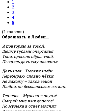
1
2
3
4
5
(2 голосов)
Обращаясь к Любви...
Я повторяю за тобой,
Шепчу губами очертанья
Твои, вдыхаю образ твой,
Пытаясь дать ему названье.
Дать имя… Тысячи имён
Перебираю, словно чётки.
Не нахожу – таков закон
Любви: он бессловесьем соткан.
Теряюсь… Музыка – звучи!
Сыграй мне имя дорогое!
Но музыка в ответ молчит –