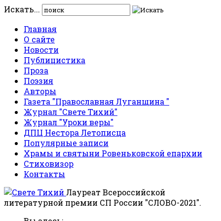
Искать...
Главная
О сайте
Новости
Публицистика
Проза
Поэзия
Авторы
Газета "Православная Луганщина "
Журнал "Свете Тихий"
Журнал "Уроки веры"
ДПЦ Нестора Летописца
Популярные записи
Храмы и святыни Ровеньковской епархии
Стиховизор
Контакты
Лауреат Всероссийской
литературной премии СП России "СЛОВО-2021".
Вы здесь: