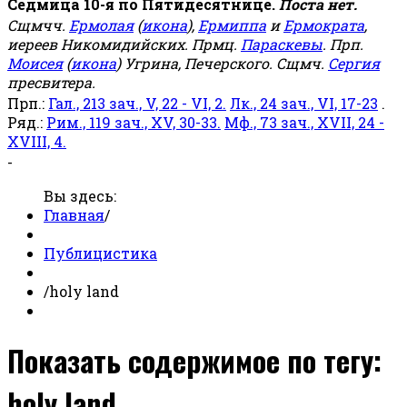
Седмица 10-я по Пятидесятнице.
Поста нет.
Сщмчч.
Ермолая
(
икона
),
Ермиппа
и
Ермократа
,
иереев Никомидийских. Прмц.
Параскевы
. Прп.
Моисея
(
икона
) Угрина, Печерского. Сщмч.
Сергия
пресвитера.
Прп.:
Гал., 213 зач., V, 22 - VI, 2.
Лк., 24 зач., VI, 17-23
.
Ряд.:
Рим., 119 зач., XV, 30-33.
Мф., 73 зач., XVII, 24 -
XVIII, 4.
-
Вы здесь:
Главная
/
Публицистика
/
holy land
Показать содержимое по тегу:
holy land