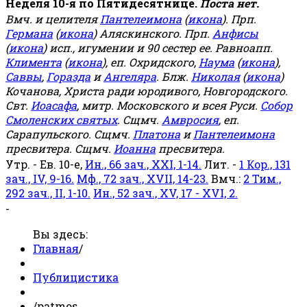
Неделя 10-я по Пятидесятнице.
Поста нет.
Вмч. и целителя
Пантелеимона
(
икона
). Прп.
Германа
(
икона
) Аляскинского. Прп.
Анфисы
(
икона
) исп., игумении и 90 сестер ее. Равноапп.
Климента
(
икона
), еп. Охридского,
Наума
(
икона
),
Саввы
,
Горазда
и
Ангеляра
. Блж.
Николая
(
икона
)
Кочанова, Христа ради юродивого, Новгородского.
Свт.
Иоасафа
, митр. Московского и всея Руси.
Собор
Смоленских святых
. Сщмч.
Амвросия
, еп.
Сарапульского. Сщмч.
Платона
и
Пантелеимона
пресвитера. Сщмч.
Иоанна
пресвитера.
Утр. - Ев. 10-е,
Ин., 66 зач., XXI, 1-14.
Лит. -
1 Кор., 131
зач., IV, 9-16.
Мф., 72 зач., XVII, 14-23.
Вмч.:
2 Тим.,
292 зач., II, 1-10.
Ин., 52 зач., XV, 17 - XVI, 2.
-
Вы здесь:
Главная
/
Публицистика
/
patmos