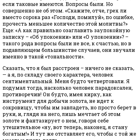
если таковые имеются. Вопросы были. Но
совершенно не об этом. «Скажите, отче, грех ли
вместо сорока раз «Господи, помилуй», по ошибке,
прочесть меньшее количество этой молитвы?»
Еще: «А как правильно озаглавить заупокойную
записку – «Об упокоении» или «О упокоении»? –
такого рода вопросы были не все, к счастью, но в
подавляющем большинстве случаев, они звучали
именно в такой «тональности».
Сказать, что я был расстроен – ничего не сказать,
— а я, по складу своего характера, человек
сентиментальный. Меня будто четвертовали. Я
подумал тогда, насколько человек парадоксален,
противоречив! Он будто, имея кирку, как
инструмент для добычи золота, не идет к
сокровищу, чтобы им завладеть, но просто берет в
руки, и, глядя на него, лишь мечтает об этом
золоте и фантазирует о нем, говоря себе
утешительное «ну, вот теперь, наконец, я стану
богатым!» И тут же отставляет его, чтобы с той же