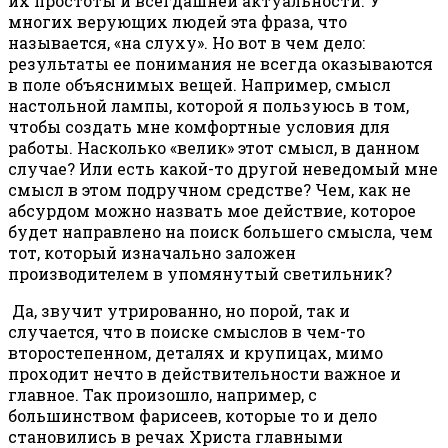
их простоты и всегдашней актуальности. У
многих верующих людей эта фраза, что
называется, «на слуху». Но вот в чем дело:
результаты ее понимания не всегда оказываются
в поле объяснимых вещей. Например, смысл
настольной лампы, которой я пользуюсь в том,
чтобы создать мне комфортные условия для
работы. Насколько «велик» этот смысл, в данном
случае? Или есть какой-то другой неведомый мне
смысл в этом подручном средстве? Чем, как не
абсурдом можно назвать мое действие, которое
будет направлено на поиск большего смысла, чем
тот, который изначально заложен
производителем в упомянутый светильник?
Да, звучит утрированно, но порой, так и
случается, что в поиске смыслов в чем-то
второстепенном, деталях и крупицах, мимо
проходит нечто в действительности важное и
главное. Так произошло, например, с
большинством фарисеев, которые то и дело
становились в речах Христа главными