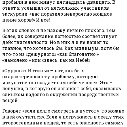
пробыли в нем минут пятнадцать-двадцать. В
ответ я услышал от нескольких участников
экскурсии: «нас поразило невероятно мощное
пение хоров!» И все!
В этих словах я не нахожу ничего плохого. Тем
более, их содержание полностью соответствует
действительности. Но в них я и не нашел то
главное, что хотелось бы. Как минимум, хотя бы
что-то из «дежурного» «как благодатно!»
«намолено!» или «здесь, как на Небе!»
«Суррогат Истины» — вот, как бы я
охарактеризовал ту проблему, которую
искусственно создает сам себе человек. Это –
ловушка, в которую он загоняет себя, оказываясь
слишком надолго в окружении посредственных
вещей.
Говорят «если долго смотреть в пустоту, то можно
в ней очутиться». Если я погружаюсь в среду этих
второстепенных вещей, то есть опасность самому