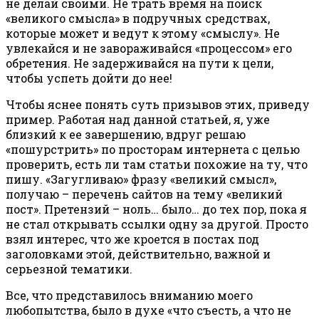
не делай своими. Не трать время на поиск
«великого смысла» в подручных средствах,
которые может и ведут к этому «смыслу». Не
увлекайся и не завораживайся «процессом» его
обретения. Не задерживайся на пути к цели,
чтобы успеть дойти до нее!
Чтобы яснее понять суть призывов этих, приведу
пример. Работая над данной статьей, я, уже
близкий к ее завершению, вдруг решаю
«пошурстрить» по просторам интернета с целью
проверить, есть ли там статьи похожие на ту, что
пишу. «Загугливаю» фразу «великий смысл»,
получаю – перечень сайтов на тему «великий
пост». Претензий – ноль… было… до тех пор, пока я
не стал открывать ссылки одну за другой. Просто
взял интерес, что же кроется в постах под
заголовками этой, действительно, важной и
серьезной тематики.
Все, что представилось вниманию моего
любопытства, было в духе «что съесть, а что не