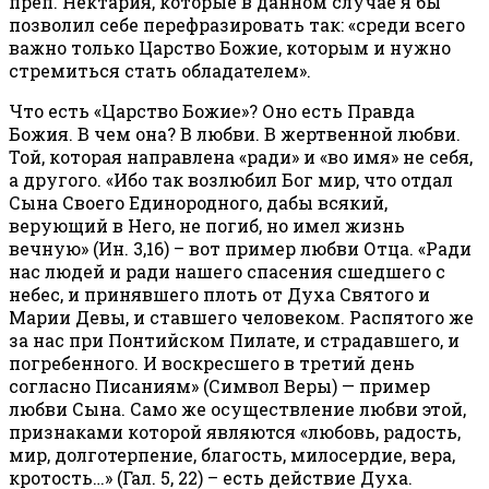
преп. Нектария, которые в данном случае я бы
позволил себе перефразировать так: «среди всего
важно только Царство Божие, которым и нужно
стремиться стать обладателем».
Что есть «Царство Божие»? Оно есть Правда
Божия. В чем она? В любви. В жертвенной любви.
Той, которая направлена «ради» и «во имя» не себя,
а другого. «Ибо так возлюбил Бог мир, что отдал
Сына Своего Единородного, дабы всякий,
верующий в Него, не погиб, но имел жизнь
вечную» (Ин. 3,16) – вот пример любви Отца. «Ради
нас людей и ради нашего спасения сшедшего с
небес, и принявшего плоть от Духа Святого и
Марии Девы, и ставшего человеком. Распятого же
за нас при Понтийском Пилате, и страдавшего, и
погребенного. И воскресшего в третий день
согласно Писаниям» (Символ Веры) — пример
любви Сына. Само же осуществление любви этой,
признаками которой являются «любовь, радость,
мир, долготерпение, благость, милосердие, вера,
кротость…» (Гал. 5, 22) – есть действие Духа.