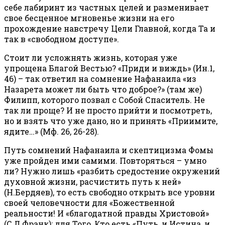
себе лабиринт из частных целей и разменивает
свое бесценное мгновенье жизни на его
прохождение навстречу Цели Главной, когда Та и
так в «свободном доступе».
Стоит ли усложнять жизнь, которая уже
упрощена Благой Вестью? «Приди и виждь» (Ин.1,
46) – так ответил на сомнение Нафанаила «из
Назарета может ли быть что доброе?» (там же)
Филипп, которого позвал с Собой Спаситель. Не
так ли проще? И не просто прийти и посмотреть,
но и взять что уже дано, но и принять «Приимите,
ядите…» (Мф. 26, 26-28).
Путь сомнений Нафанаила и скептицизма Фомы
уже пройден ими самими. Повторяться – умно
ли? Нужно лишь «разбить средостение окружений
духовной жизни, расчистить путь к ней»
(Н.Бердяев), то есть свободно открыть все уровни
своей человечности для «Божественной
реальности! И «благодатной правды Христовой»
(С.Л.Франк); для Того, Кто есть «Путь, и Истина, и