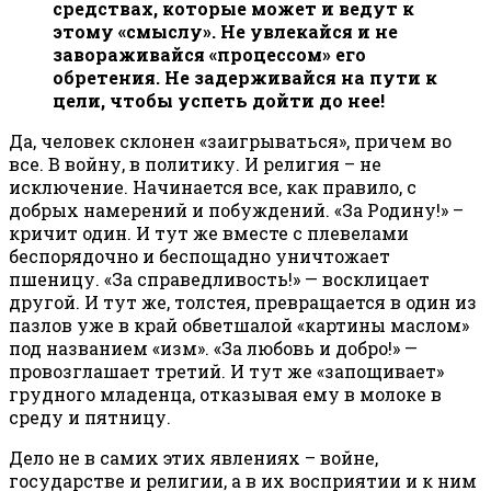
средствах, которые может и ведут к
этому «смыслу». Не увлекайся и не
завораживайся «процессом» его
обретения. Не задерживайся на пути к
цели, чтобы успеть дойти до нее!
Да, человек склонен «заигрываться», причем во
все. В войну, в политику. И религия – не
исключение. Начинается все, как правило, с
добрых намерений и побуждений. «За Родину!» –
кричит один. И тут же вместе с плевелами
беспорядочно и беспощадно уничтожает
пшеницу. «За справедливость!» — восклицает
другой. И тут же, толстея, превращается в один из
пазлов уже в край обветшалой «картины маслом»
под названием «изм». «За любовь и добро!» —
провозглашает третий. И тут же «запощивает»
грудного младенца, отказывая ему в молоке в
среду и пятницу.
Дело не в самих этих явлениях – войне,
государстве и религии, а в их восприятии и к ним