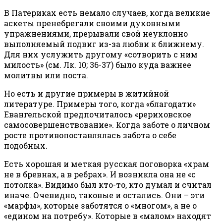
В Патериках есть немало случаев, когда великие
аскеты пренебрегали своими духовными
упражнениями, прерывали свой неуклонно
выполняемый подвиг из-за любви к ближнему.
Для них услужить другому «сотворить с ним
милость» (см. Лк. 10; 36-37) было куда важнее
молитвы или поста.
Но есть и другие примеры в житийной
литературе. Примеры того, когда «благодати»
Евангельской предпочиталось «рериховское
самосовершенствование». Когда заботе о личном
росте противопоставлялась забота о себе
подобных.
Есть хорошая и меткая русская поговорка «храм
не в бревнах, а в ребрах». И возникла она не «с
потолка». Видимо был кто-то, кто думал и считал
иначе. Очевидно, таковые и остались. Они – эти
«марфы», которые заботятся о «многом», а не о
«едином на потребу». Которые в «малом» находят