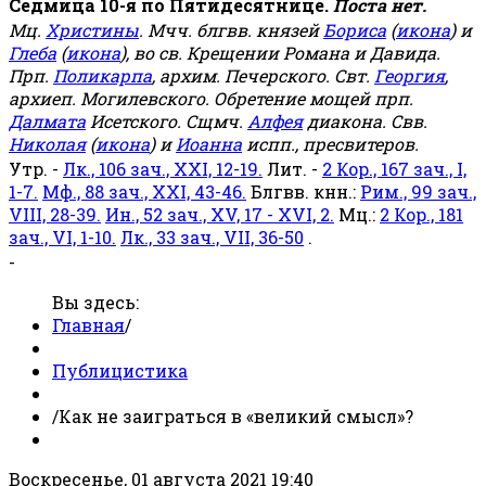
Седмица 10-я по Пятидесятнице.
Поста нет.
Мц.
Христины
. Мчч. блгвв. князей
Бориса
(
икона
) и
Глеба
(
икона
), во св. Крещении Романа и Давида.
Прп.
Поликарпа
, архим. Печерского. Свт.
Георгия
,
архиеп. Могилевского. Обретение мощей прп.
Далмата
Исетского. Сщмч.
Алфея
диакона. Свв.
Николая
(
икона
) и
Иоанна
испп., пресвитеров.
Утр. -
Лк., 106 зач., XXI, 12-19.
Лит. -
2 Кор., 167 зач., I,
1-7.
Мф., 88 зач., XXI, 43-46.
Блгвв. кнн.:
Рим., 99 зач.,
VIII, 28-39.
Ин., 52 зач., XV, 17 - XVI, 2.
Мц.:
2 Кор., 181
зач., VI, 1-10.
Лк., 33 зач., VII, 36-50
.
-
Вы здесь:
Главная
/
Публицистика
/
Как не заиграться в «великий смысл»?
Воскресенье, 01 августа 2021 19:40