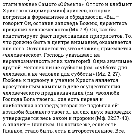
стали важнее Самого «Объекта». Оттого и клеймит
Христос «лицемерами» фарисеев, которые
погрязли в формализме и обрядовости. «Вы, —
говорит Он, оставив заповедь Божию, держитесь
предания человеческого» (Мк.7:8). Он, как бы
констатирует факт перестановки приоритетов. То,
что должно быть в центре внимания, оказывается
вне него. Оставляется то, что «Божие», приемлется
«человеческое». Господь указывает на
неравнозначность этих категорий. Одна значимее
другой. Человек выше субботы (см. «суббота для
человека, а не человек для субботы» (Мк. 2, 27).
Любовь к первому в учении Христа является
краеугольным камнем в деле осуществления
человеческого предназначения (см. «возлюби
Господа Бога твоего… сия есть первая и
наибольшая заповедь; вторая же подобная ей:
возлюби ближнего твоего… на сих двух заповедях
утверждается весь закон и пророки (Мф. 22:37-40).
А значит – Главным. По логике же, если есть
Главное, стало быть, есть и второстепенное. Все,