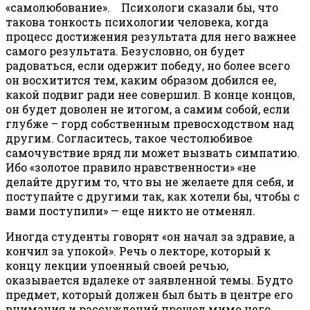
«самолюбование». Психологи сказали бы, что
такова тонкость психологии человека, когда
процесс достижения результата для него важнее
самого результата. Безусловно, он будет
радоваться, если одержит победу, но более всего
он восхитится тем, каким образом добился ее,
какой подвиг ради нее совершил. В конце концов,
он будет доволен не итогом, а самим собой, если
глубже – горд собственным превосходством над
другим. Согласитесь, такое честолюбивое
самочувствие вряд ли может вызвать симпатию.
Ибо «золотое правило нравственности» «не
делайте другим то, что вы не желаете для себя, и
поступайте с другими так, как хотели бы, чтобы с
вами поступили» — еще никто не отменял.
Иногда студенты говорят «он начал за здравие, а
кончил за упокой». Речь о лекторе, который к
концу лекции упоенный своей речью,
оказывается вдалеке от заявленной темы. Будто
предмет, который должен был быть в центре его
внимания и рассуждений прошел мимо него.