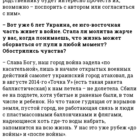
родственнику будет интересно прочесть их,
возможно – поспорить с автором или согласиться
с ним».
– Вот уже 6 лет Украина, ее юго-восточная
часть живет в войне. Стала ли молитва жарче
у вас, когда понимаешь, что жизнь может
оборваться от пули в любой момент?
Обострились чувства?
– Слава Богу, наш город война задела «по
касательной», лишь в начале открытых военных
действий самолет украинский город атаковал, да
в августе 2014-го «Точка У» (есть такая ракета
баллистическая) к нам летела – не долетела. Сбили
ее на подлете, хотя убитые и раненые были, в том
числе и ребенок. Но что такое гудящая от взрывов
земля, пустой город, не работающая связь и люди
с пластмассовыми баллончиками и флягами,
надеющиеся хоть где-то воды набрать,
запомнится на всю жизнь. У нас это уже рубеж «до
войны» и «после войны».