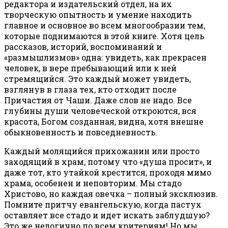
редактора и издательский отдел, на их
творческую опытность и умение находить
главное и основное во всем многообразии тем,
которые поднимаются в этой книге. Хотя цель
рассказов, историй, воспоминаний и
«размышлизмов» одна: увидеть, как прекрасен
человек, в вере пребывающий или к ней
стремящийся. Это каждый может увидеть,
взглянув в глаза тех, кто отходит после
Причастия от Чаши. Даже слов не надо. Все
глубины души человеческой откроются, вся
красота, Богом созданная, видна, хотя внешне
обыкновенность и повседневность.
Каждый молящийся прихожанин или просто
заходящий в храм, потому что «душа просит», и
даже тот, кто утайкой крестится, проходя мимо
храма, особенен и неповторим. Мы стадо
Христово, но каждая овечка – полный эксклюзив.
Помните притчу евангельскую, когда пастух
оставляет все стадо и идет искать заблудшую?
Это же нелогично по всем критериям! Но мы,