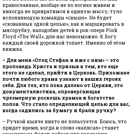
православные, вообще не по логике живем и
никогда не превратимся в единую массу, тупо
исполняющую команды «свыше». Не будет
«скованных одной цепью», как и маршировать в
мясорубку, наподобие детей в рок-опере Pink
Floyd «The Wall», для нас невозможно. К Богу
каждый своей дорожкой топает. Именно об этом
книжка.
– Для меня «Отец Стефан и иже с ним» – это
проповедь Христа и призыв к тем, кто еще
этого не сделал, прийти в Церковь. Прихожане
почти любого храма узнают в ваших героях
себя. Для тех, кто пока далеко от Церкви, это
документалистика, опровергающая
чрезмерную роскошь храмов и богатство
попов.
Что стало определяющей целью для вас,
когда садились за бумагу и брали ручку?
– Ручкой нынче никто не пользуется. Боюсь, что
придет время, когда и слово «написал» станет
архаичным, будет: набрал или наговорил…