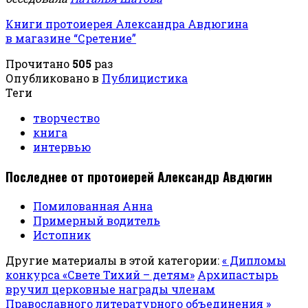
Книги протоиерея Александра Авдюгина
в магазине “Сретение”
Прочитано
505
раз
Опубликовано в
Публицистика
Теги
творчество
книга
интервью
Последнее от протоиерей Александр Авдюгин
Помилованная Анна
Примерный водитель
Истопник
Другие материалы в этой категории:
« Дипломы
конкурса «Свете Тихий – детям»
Архипастырь
вручил церковные награды членам
Православного литературного объединения »