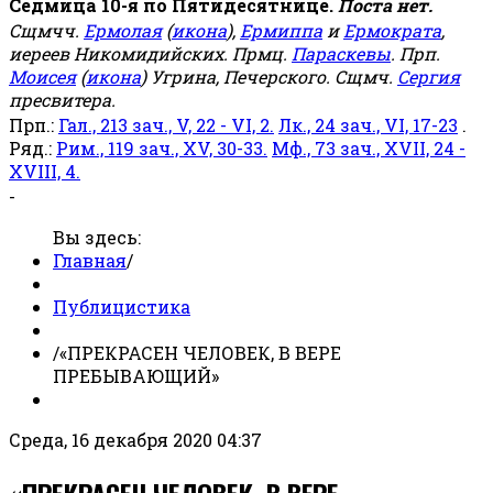
Седмица 10-я по Пятидесятнице.
Поста нет.
Сщмчч.
Ермолая
(
икона
),
Ермиппа
и
Ермократа
,
иереев Никомидийских. Прмц.
Параскевы
. Прп.
Моисея
(
икона
) Угрина, Печерского. Сщмч.
Сергия
пресвитера.
Прп.:
Гал., 213 зач., V, 22 - VI, 2.
Лк., 24 зач., VI, 17-23
.
Ряд.:
Рим., 119 зач., XV, 30-33.
Мф., 73 зач., XVII, 24 -
XVIII, 4.
-
Вы здесь:
Главная
/
Публицистика
/
«ПРЕКРАСЕН ЧЕЛОВЕК, В ВЕРЕ
ПРЕБЫВАЮЩИЙ»
Среда, 16 декабря 2020 04:37
«ПРЕКРАСЕН ЧЕЛОВЕК, В ВЕРЕ