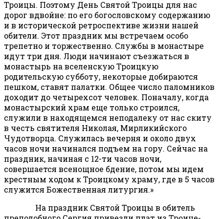
Троицы. Поэтому День Святой Троицы для нас
дорог вдвойне: по его богословскому содержанию
и в исторической ретроспективе жизни нашей
обители. Этот праздник мы встречаем особо
трепетно и торжественно. Службы в монастыре
идут три дня. Люди начинают съезжаться в
монастырь на вселенскую Троицкую
родительскую субботу, некоторые добираются
пешком, ставят палатки. Общее число паломников
доходит до четырехсот человек. Поначалу, когда
монастырский храм еще только строился,
служили в находящемся неподалеку от нас скиту
в честь святителя Николая, Мирликийского
Чудотворца. Служилась вечерня и около двух
часов ночи начинался подъем на гору. Сейчас на
праздник, начиная с 12-ти часов ночи,
совершается всенощное бдение, потом мы идем
крестным ходом к Троицкому храму, где в 5 часов
служится Божественная литургия.»
На праздник Святой Троицы в обитель
преподобного Сергия привезли плат из Троице-