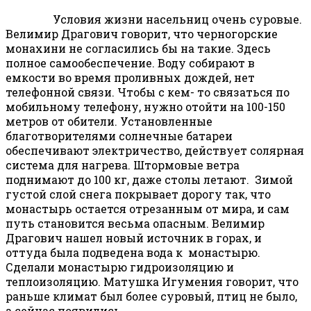
Условия жизни насельниц очень суровые.
Велимир Драгович говорит, что черногорские
монахини не согласились бы на такие. Здесь
полное самообеспечение. Воду собирают в
емкости во время проливных дождей, нет
телефонной связи. Чтобы с кем- то связаться по
мобильному телефону, нужно отойти на 100-150
метров от обители. Установленные
благотворителями солнечные батареи
обеспечивают электричество, действует солярная
система для нагрева. Штормовые ветра
поднимают до 100 кг, даже столы летают. Зимой
густой слой снега покрывает дорогу так, что
монастырь остается отрезанным от мира, и сам
путь становится весьма опасным. Велимир
Драгович нашел новый источник в горах, и
оттуда была подведена вода к монастырю.
Сделали монастырю гидроизоляцию и
теплоизоляцию. Матушка Игумения говорит, что
раньше климат был более суровый, птиц не было,
а сейчас появились.