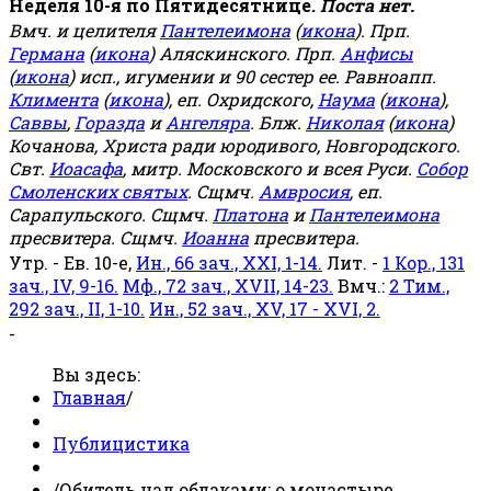
Неделя 10-я по Пятидесятнице.
Поста нет.
Вмч. и целителя
Пантелеимона
(
икона
). Прп.
Германа
(
икона
) Аляскинского. Прп.
Анфисы
(
икона
) исп., игумении и 90 сестер ее. Равноапп.
Климента
(
икона
), еп. Охридского,
Наума
(
икона
),
Саввы
,
Горазда
и
Ангеляра
. Блж.
Николая
(
икона
)
Кочанова, Христа ради юродивого, Новгородского.
Свт.
Иоасафа
, митр. Московского и всея Руси.
Собор
Смоленских святых
. Сщмч.
Амвросия
, еп.
Сарапульского. Сщмч.
Платона
и
Пантелеимона
пресвитера. Сщмч.
Иоанна
пресвитера.
Утр. - Ев. 10-е,
Ин., 66 зач., XXI, 1-14.
Лит. -
1 Кор., 131
зач., IV, 9-16.
Мф., 72 зач., XVII, 14-23.
Вмч.:
2 Тим.,
292 зач., II, 1-10.
Ин., 52 зач., XV, 17 - XVI, 2.
-
Вы здесь:
Главная
/
Публицистика
/
Обитель над облаками: о монастыре