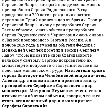
Сергиевой Лавры, который находился на мощах
преподобного Сергия Радонежского. В год
празднования 700 летия рождения святого
иеромонах Гурий привез в дар от братии Троице-
Сергиевой Лавры икону преподобного Сергия.
Таким образом, связь обители преподобного
Сергия Радонежского в Черногории очень сильна
с Лаврой преподобного Сергия в России. А в
ноябре 2015 года игумения обители Феодора с
монахиней Сергией посетили Троице-Сергиеву
Лавру, чтобы выразить свою благодарность
великому святому Сергию-покровителю их
монастыря и попросить о заступничестве в их
нелегком монашеском труде.
Настоятель храма
города Златоуст из Челябинской епархии- отец
Александр с паломниками привезли икону
преподобного Серафима Саровского в дар
монастырю. Матушка Игумения очень тепло
отзывается об этом событии, говоря, что «это
столь великолепный дар и к нам пришел
Серафим Саровский».