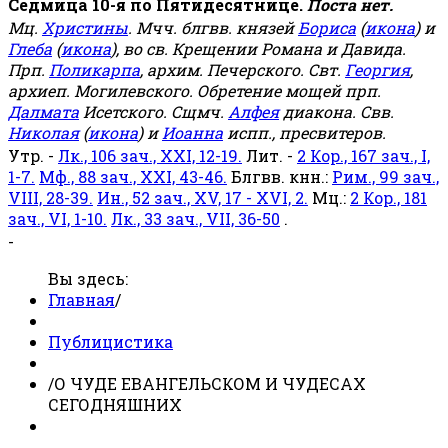
Седмица 10-я по Пятидесятнице.
Поста нет.
Мц.
Христины
. Мчч. блгвв. князей
Бориса
(
икона
) и
Глеба
(
икона
), во св. Крещении Романа и Давида.
Прп.
Поликарпа
, архим. Печерского. Свт.
Георгия
,
архиеп. Могилевского. Обретение мощей прп.
Далмата
Исетского. Сщмч.
Алфея
диакона. Свв.
Николая
(
икона
) и
Иоанна
испп., пресвитеров.
Утр. -
Лк., 106 зач., XXI, 12-19.
Лит. -
2 Кор., 167 зач., I,
1-7.
Мф., 88 зач., XXI, 43-46.
Блгвв. кнн.:
Рим., 99 зач.,
VIII, 28-39.
Ин., 52 зач., XV, 17 - XVI, 2.
Мц.:
2 Кор., 181
зач., VI, 1-10.
Лк., 33 зач., VII, 36-50
.
-
Вы здесь:
Главная
/
Публицистика
/
О ЧУДЕ ЕВАНГЕЛЬСКОМ И ЧУДЕСАХ
СЕГОДНЯШНИХ