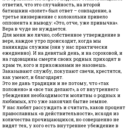
ответил, что это случайность, на второй
батюшкин «полет» был ответ – совпадение, а
третье низвержение с колокольни привело
оппонента к выводу: «Это, отче, уже привычка».
Вера в чуде не нуждается.
Для меня же лично, собственное утверждение в
вере, каждое утро происходит, когда мы
панихиды служим (они у нас практически
ежедневно). И на девятый день, и на сороковой, и
на годовщины смерти своих родных приходят в
храм те, кого и прихожанами не назовешь.
Заказывают службу, покупают свечи, крестятся,
как умеют, и благодарят.
Это не дань традиции и не потому, что «так
положено» и «все так делают», а от внутреннего
убеждения необходимости молитвы о родных и
любимых, кто уже закончил бытие земное.
У нас любят рассуждать и считать, каков процент
православных «в действительности», исходя из
количества прочищающихся, но совершенно не
видят тех, у кого есть внутреннее убеждение в