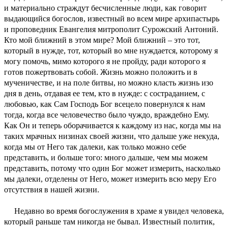
и материально страждут бесчисленные люди, как говорит
выдающийся богослов, известный во всем мире архипастырь
и проповедник Евангелия митрополит Сурожский Антоний.
Кто мой ближний в этом мире? Мой ближний – это тот,
который в нужде, тот, который во мне нуждается, которому я
могу помочь, мимо которого я не пройду, ради которого я
готов пожертвовать собой. Жизнь можно положить и в
мученичестве, и на поле битвы, но можно класть жизнь изо
дня в день, отдавая ее тем, кто в нужде: с состраданием, с
любовью, как Сам Господь Бог всецело повернулся к нам
тогда, когда все человечество было чуждо, враждебно Ему.
Как Он и теперь оборачивается к каждому из нас, когда мы на
таких мрачных низинах своей жизни, что дальше уже некуда,
когда мы от Него так далеки, как только можно себе
представить, и больше того: много дальше, чем мы можем
представить, потому что один Бог может измерить, насколько
мы далеки, отделены от Него, может измерить всю меру Его
отсутствия в нашей жизни.
Недавно во время богослужения в храме я увидел человека,
который раньше там никогда не бывал. Известный политик,