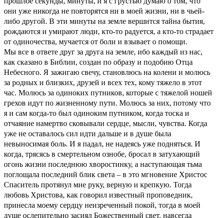
прошлое секунды, минуты, и я с грустью думаю о том, что
они уже никогда не повторятся ни в моей жизни, ни в чьей-
либо другой. В эти минуты на земле вершится тайна бытия,
рождаются и умирают люди, кто-то радуется, а кто-то страдает
от одиночества, мучается от боли и взывает о помощи.
Мы все в ответе друг за друга на земле, ибо каждый из нас,
как сказано в Библии, создан по образу и подобию Отца
Небесного. Я зажигаю свечу, становлюсь на колени и молюсь
за родных и близких, друзей и всех тех, кому тяжело в этот
час. Молюсь за одиноких путников, которые с тяжелой ношей
грехов идут по жизненному пути. Молюсь за них, потому что
я и сам когда-то был одиноким путником, когда тоска и
отчаяние намертво сковывали сердце, мысли, чувства. Когда
уже не оставалось сил идти дальше и в душе была
невыносимая боль. И я падал, не надеясь уже подняться. И
когда, трясясь в смертельном ознобе, бросал в затухающий
огонь жизни последнюю хворостинку, а наступающая тьма
поглощала последний блик света – в это мгновение Христос
Спаситель протянул мне руку, верную и крепкую. Тогда
любовь Христова, как говорил известный проповедник,
принесла моему сердцу неизреченный покой, тогда в моей
душе ослепительно засиял Божественный свет, навсегда