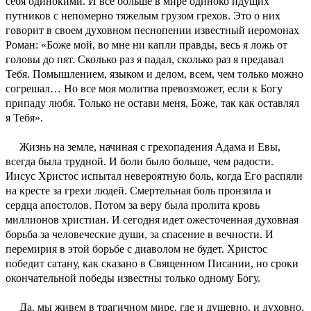
себя одинокими. И все больше в мире одиноко идущих
путников с непомерно тяжелым грузом грехов. Это о них
говорит в своем духовном песнопении известный иеромонах
Роман: «Боже мой, во мне ни капли правды, весь я ложь от
головы до пят. Сколько раз я падал, сколько раз я предавал
Тебя. Помышлением, языком и делом, всем, чем только можно
согрешал… Но все моя молитва превозможет, если к Богу
припаду любя. Только не остави меня, Боже, так как оставлял
я Тебя».
Жизнь на земле, начиная с грехопадения Адама и Евы,
всегда была трудной. И боли было больше, чем радости.
Иисус Христос испытал невероятную боль, когда Его распяли
на кресте за грехи людей. Смертельная боль пронзила и
сердца апостолов. Потом за веру была пролита кровь
миллионов христиан. И сегодня идет ожесточенная духовная
борьба за человеческие души, за спасение в вечности. И
перемирия в этой борьбе с диаволом не будет. Христос
победит сатану, как сказано в Священном Писании, но сроки
окончательной победы известны только одному Богу.
Да, мы живем в трагичном мире, где и душевно, и духовно,