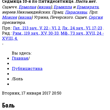
Седмица 10-я по Пятидесятнице.
Поста нет.
Сщмчч.
Ермолая
(
икона
),
Ермиппа
и
Ермократа
,
иереев Никомидийских. Прмц.
Параскевы
. Прп.
Моисея
(
икона
) Угрина, Печерского. Сщмч.
Сергия
пресвитера.
Прп.:
Гал., 213 зач., V, 22 - VI, 2.
Лк., 24 зач., VI, 17-23
.
Ряд.:
Рим., 119 зач., XV, 30-33.
Мф., 73 зач., XVII, 24 -
XVIII, 4.
-
Вы здесь:
Главная
/
Публицистика
/
Боль
Вторник, 17 января 2017 20:50
Боль