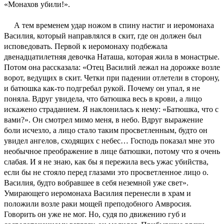
«Монахов убили!».
А тем временем удар ножом в спину настиг и иеромонаха
Василия, который направлялся в скит, где он должен был
исповедовать. Первой к иеромонаху подбежала
двенадцатилетняя девочка Наташа, которая жила в монастрые.
Потом она рассказала: «Отец Василий лежал на дорожке возле
ворот, ведущих в скит. Четки при падении отлетели в сторону,
и батюшка как-то подгребал рукой. Почему он упал, я не
поняла. Вдруг увидела, что батюшка весь в крови, а лицо
искажено страданием. Я наклонилась к нему: «Батюшка, что с
вами?». Он смотрел мимо меня, в небо. Вдруг выражение
боли исчезло, а лицо стало таким просветленным, будто он
увидел ангелов, сходящих с небес… Господь показал мне это
необычное преображение в лице батюшки, потому что я очень
слабая. И я не знаю, как бы я пережила весь ужас убийства,
если бы не стояло перед глазами это просветленное лицо о.
Василия, будто вобравшее в себя неземной уже свет».
Умирающего иеромонаха Василия перенесли в храм и
положили возле раки мощей преподобного Амвросия.
Говорить он уже не мог. Но, судя по движению губ и