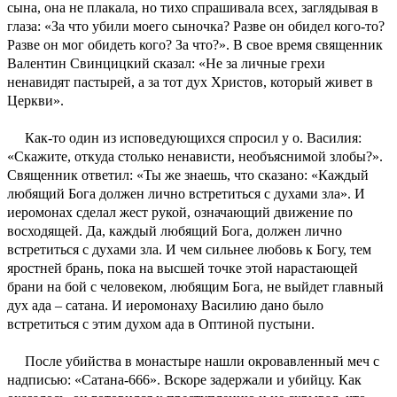
сына, она не плакала, но тихо спрашивала всех, заглядывая в
глаза: «За что убили моего сыночка? Разве он обидел кого-то?
Разве он мог обидеть кого? За что?». В свое время священник
Валентин Свинцицкий сказал: «Не за личные грехи
ненавидят пастырей, а за тот дух Христов, который живет в
Церкви».
Как-то один из исповедующихся спросил у о. Василия:
«Скажите, откуда столько ненависти, необъяснимой злобы?».
Священник ответил: «Ты же знаешь, что сказано: «Каждый
любящий Бога должен лично встретиться с духами зла». И
иеромонах сделал жест рукой, означающий движение по
восходящей. Да, каждый любящий Бога, должен лично
встретиться с духами зла. И чем сильнее любовь к Богу, тем
яростней брань, пока на высшей точке этой нарастающей
брани на бой с человеком, любящим Бога, не выйдет главный
дух ада – сатана. И иеромонаху Василию дано было
встретиться с этим духом ада в Оптиной пустыни.
После убийства в монастыре нашли окровавленный меч с
надписью: «Сатана-666». Вскоре задержали и убийцу. Как