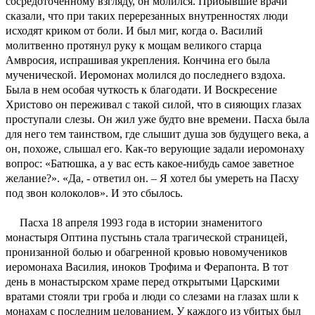
сосредоточенному взгляду, он молился. Прибывшие врачи
сказали, что при таких перерезанных внутренностях люди
исходят криком от боли. И был миг, когда о. Василий
молитвенно протянул руку к мощам великого старца
Амвросия, испрашивая укрепления. Кончина его была
мученической. Иеромонах молился до последнего вздоха.
Была в нем особая чуткость к благодати. И Воскресение
Христово он переживал с такой силой, что в сияющих глазах
проступали слезы. Он жил уже будто вне времени. Пасха была
для него тем таинством, где слышит душа зов будущего века, а
он, похоже, слышал его. Как-то верующие задали иеромонаху
вопрос: «Батюшка, а у вас есть какое-нибудь самое заветное
желание?». «Да, - ответил он. – Я хотел бы умереть на Пасху
под звон колоколов». И это сбылось.
Пасха 18 апреля 1993 года в истории знаменитого
монастыря Оптина пустынь стала трагической страницей,
пронизанной болью и обагренной кровью новомучеников
иеромонаха Василия, иноков Трофима и Ферапонта. В тот
день в монастырском храме перед открытыми Царскими
вратами стояли три гроба и люди со слезами на глазах шли к
монахам с последним целованием. У каждого из убитых был