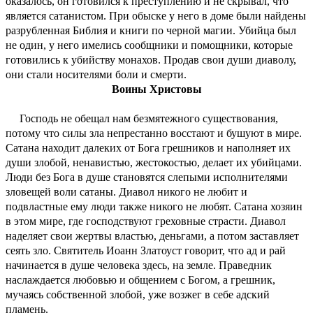
оказалось, он готовился к преступлению и не скрывал, что
является сатанистом. При обыске у него в доме были найдены
разрубленная Библия и книги по черной магии. Убийца был
не один, у него имелись сообщники и помощники, которые
готовились к убийству монахов. Продав свои души диаволу,
они стали носителями боли и смерти.
Воины Христовы
Господь не обещал нам безмятежного существования,
потому что силы зла непрестанно восстают и бушуют в мире.
Сатана находит далеких от Бога грешников и наполняет их
души злобой, ненавистью, жестокостью, делает их убийцами.
Люди без Бога в душе становятся слепыми исполнителями
зловещей воли сатаны. Диавол никого не любит и
подвластные ему люди также никого не любят. Сатана хозяин
в этом мире, где господствуют греховные страсти. Диавол
наделяет свои жертвы властью, деньгами, а потом заставляет
сеять зло. Святитель Иоанн Златоуст говорит, что ад и рай
начинается в душе человека здесь, на земле. Праведник
наслаждается любовью и общением с Богом, а грешник,
мучаясь собственной злобой, уже возжег в себе адский
пламень.