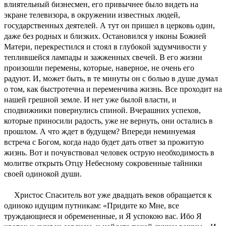
влиятельный бизнесмен, его привычнее было видеть на
экране телевизора, в окружении известных людей,
государственных деятелей. А тут он пришел в церковь один,
даже без родных и близких. Остановился у иконы Божией
Матери, перекрестился и стоял в глубокой задумчивости у
теплившейся лампады и зажженных свечей. В его жизни
произошли перемены, которые, наверное, не очень его
радуют. И, может быть, в те минуты он с болью в душе думал
о том, как быстротечна и переменчива жизнь. Все проходит на
нашей грешной земле. И нет уже былой власти, и
сподвижники повернулись спиной. Вчерашних успехов,
которые приносили радость, уже не вернуть, они остались в
прошлом. А что ждет в будущем? Впереди неминуемая
встреча с Богом, когда надо будет дать ответ за прожитую
жизнь. Вот и почувствовал человек острую необходимость в
молитве открыть Отцу Небесному сокровенные тайники
своей одинокой души.
Христос Спаситель вот уже двадцать веков обращается к
одиноко идущим путникам: «Придите ко Мне, все
труждающиеся и обремененные, и Я успокою вас. Ибо Я