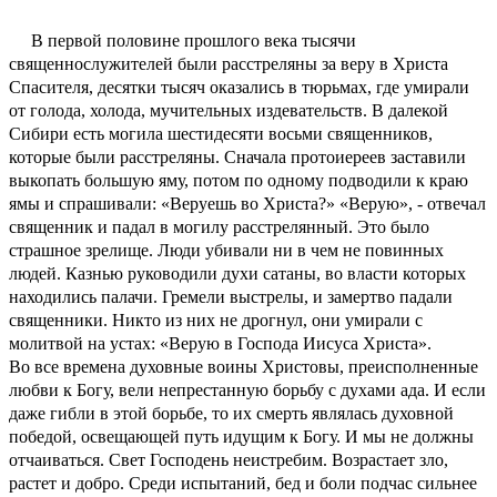
В первой половине прошлого века тысячи
священнослужителей были расстреляны за веру в Христа
Спасителя, десятки тысяч оказались в тюрьмах, где умирали
от голода, холода, мучительных издевательств. В далекой
Сибири есть могила шестидесяти восьми священников,
которые были расстреляны. Сначала протоиереев заставили
выкопать большую яму, потом по одному подводили к краю
ямы и спрашивали: «Веруешь во Христа?» «Верую», - отвечал
священник и падал в могилу расстрелянный. Это было
страшное зрелище. Люди убивали ни в чем не повинных
людей. Казнью руководили духи сатаны, во власти которых
находились палачи. Гремели выстрелы, и замертво падали
священники. Никто из них не дрогнул, они умирали с
молитвой на устах: «Верую в Господа Иисуса Христа».
Во все времена духовные воины Христовы, преисполненные
любви к Богу, вели непрестанную борьбу с духами ада. И если
даже гибли в этой борьбе, то их смерть являлась духовной
победой, освещающей путь идущим к Богу. И мы не должны
отчаиваться. Свет Господень неистребим. Возрастает зло,
растет и добро. Среди испытаний, бед и боли подчас сильнее