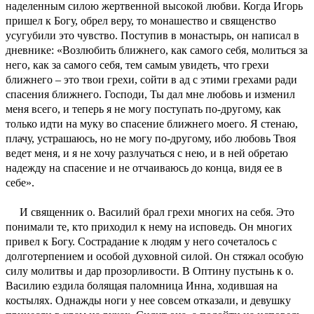
наделенным силою жертвенной высокой любви. Когда Игорь
пришел к Богу, обрел веру, то монашество и священство
усугубили это чувство. Поступив в монастырь, он написал в
дневнике: «Возлюбить ближнего, как самого себя, молиться за
него, как за самого себя, тем самым увидеть, что грехи
ближнего – это твои грехи, сойти в ад с этими грехами ради
спасения ближнего. Господи, Ты дал мне любовь и изменил
меня всего, и теперь я не могу поступать по-другому, как
только идти на муку во спасение ближнего моего. Я стенаю,
плачу, устрашаюсь, но не могу по-другому, ибо любовь Твоя
ведет меня, и я не хочу разлучаться с нею, и в ней обретаю
надежду на спасение и не отчаиваюсь до конца, видя ее в
себе».
И священник о. Василий брал грехи многих на себя. Это
понимали те, кто приходил к нему на исповедь. Он многих
привел к Богу. Сострадание к людям у него сочеталось с
долготерпением и особой духовной силой. Он стяжал особую
силу молитвы и дар прозорливости. В Оптину пустынь к о.
Василию ездила болящая паломница Инна, ходившая на
костылях. Однажды ноги у нее совсем отказали, и девушку