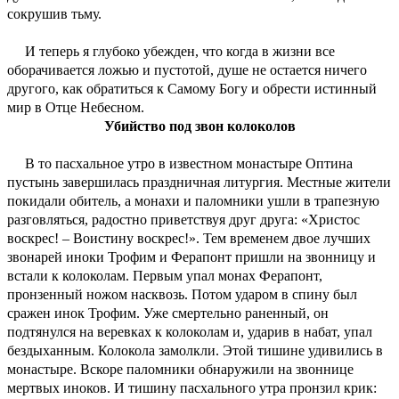
сокрушив тьму.
И теперь я глубоко убежден, что когда в жизни все
оборачивается ложью и пустотой, душе не остается ничего
другого, как обратиться к Самому Богу и обрести истинный
мир в Отце Небесном.
Убийство под звон колоколов
В то пасхальное утро в известном монастыре Оптина
пустынь завершилась праздничная литургия. Местные жители
покидали обитель, а монахи и паломники ушли в трапезную
разговляться, радостно приветствуя друг друга: «Христос
воскрес! – Воистину воскрес!». Тем временем двое лучших
звонарей иноки Трофим и Ферапонт пришли на звонницу и
встали к колоколам. Первым упал монах Ферапонт,
пронзенный ножом насквозь. Потом ударом в спину был
сражен инок Трофим. Уже смертельно раненный, он
подтянулся на веревках к колоколам и, ударив в набат, упал
бездыханным. Колокола замолкли. Этой тишине удивились в
монастыре. Вскоре паломники обнаружили на звоннице
мертвых иноков. И тишину пасхального утра пронзил крик: