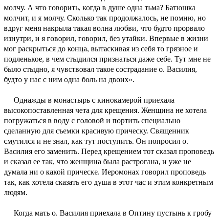
молчу. А что говорить, когда в душе одна тьма? Батюшка
молчит, и я молчу. Сколько так продолжалось, не помню, но
вдруг меня накрыла такая волна любви, что будто прорвало
изнутри, и я говорил, говорил, без утайки. Впервые в жизни
мог раскрыться до конца, вытаскивая из себя то грязное и
подленькое, в чем стыдился признаться даже себе. Тут мне не
было стыдно, я чувствовал такое сострадание о. Василия,
будто у нас с ним одна боль на двоих».
Однажды в монастырь с кинокамерой приехала
высокопоставленная чета для крещения. Женщина не хотела
погружаться в воду с головой и портить специально
сделанную для съемки красивую прическу. Священник
смутился и не знал, как тут поступить. Он попросил о.
Василия его заменить. Перед крещением тот сказал проповедь
и сказал ее так, что женщина была растрогана, и уже не
думала ни о какой прическе. Иеромонах говорил проповедь
так, как хотела сказать его душа в этот час и этим конкретным
людям.
Когда мать о. Василия приехала в Оптину пустынь к гробу