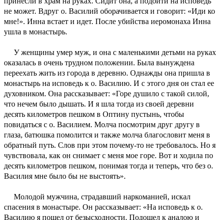
принесли в храм на руках. Сидит она, а подойти на исповедь
не может. Вдруг о. Василий оборачивается и говорит: «Иди ко
мне!». Инна встает и идет. После убийства иеромонаха Инна
ушла в монастырь.
У женщины умер муж, и она с маленькими детьми на руках
оказалась в очень трудном положении. Была вынуждена
переехать жить из города в деревню. Однажды она пришла в
монастырь на исповедь к о. Василию. И с этого дня он стал ее
духовником. Она рассказывает: «Горе душило с такой силой,
что нечем было дышать. И я шла тогда из своей деревни
десять километров пешком в Оптину пустынь, чтобы
повидаться с о. Василием. Молча посмотрим друг другу в
глаза, батюшка помолится и также молча благословит меня в
обратный путь. Слов при этом почему-то не требовалось. Но я
чувствовала, как он снимает с меня мое горе. Вот и ходила по
десять километров пешком, понимая тогда и теперь, что без о.
Василия мне было бы не выстоять».
Молодой мужчина, страдавший наркоманией, искал
спасения в монастыре. Он рассказывает: «На исповедь к о.
Василию я пошел от безысходности. Подошел к аналою и