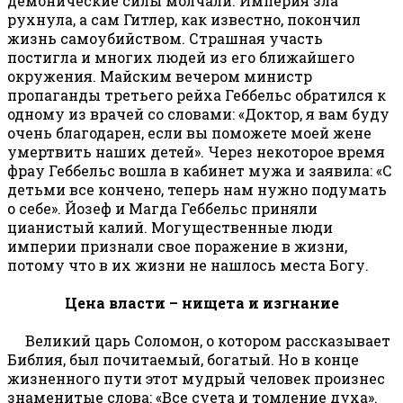
демонические силы молчали. Империя зла
рухнула, а сам Гитлер, как известно, покончил
жизнь самоубийством. Страшная участь
постигла и многих людей из его ближайшего
окружения. Майским вечером министр
пропаганды третьего рейха Геббельс обратился к
одному из врачей со словами: «Доктор, я вам буду
очень благодарен, если вы поможете моей жене
умертвить наших детей». Через некоторое время
фрау Геббельс вошла в кабинет мужа и заявила: «С
детьми все кончено, теперь нам нужно подумать
о себе». Йозеф и Магда Геббельс приняли
цианистый калий. Могущественные люди
империи признали свое поражение в жизни,
потому что в их жизни не нашлось места Богу.
Цена власти – нищета и изгнание
Великий царь Соломон, о котором рассказывает
Библия, был почитаемый, богатый. Но в конце
жизненного пути этот мудрый человек произнес
знаменитые слова: «Все суета и томление духа».