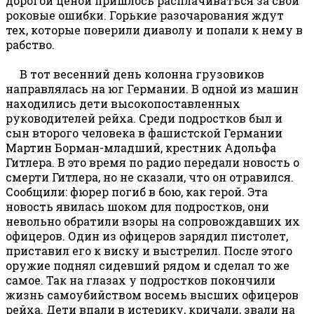
дорогой ценой пришлось расплачиваться за свои
роковые ошибки. Горькие разочарования ждут
тех, которые поверили диаволу и попали к нему в
рабство.
В тот весенний день колонна грузовиков
направлялась на юг Германии. В одной из машин
находились дети высокопоставленных
руководителей рейха. Среди подростков был и
сын второго человека в фашистской Германии
Мартин Борман-младший, крестник Адольфа
Гитлера. В это время по радио передали новость о
смерти Гитлера, но не сказали, что он отравился.
Сообщили: фюрер погиб в бою, как герой. Эта
новость явилась шоком для подростков, они
невольно обратили взоры на сопровождавших их
офицеров. Один из офицеров зарядил пистолет,
приставил его к виску и выстрелил. После этого
оружие поднял сидевший рядом и сделал то же
самое. Так на глазах у подростков покончили
жизнь самоубийством восемь высших офицеров
рейха. Дети впали в истерику, кричали, звали на