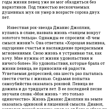
годы жизни певец уже не мог обходиться без
наркотиков. Под тяжестью нескончаемых
душевных мук он умер в возрасте сорока двух
лет.
Известная рок-звезда Джанис Джоплин,
купаясь в славе, назвала жизнь «танцем вокруг
золотого тельца». Однажды ее спросили: «В чем
смысл жизни?». Она ответила: «Хорошая выпивка,
ощущение счастья и наслаждение прекрасными
мгновениями. Свою жизнь я устраиваю так, как
хочу. Мне нужны от жизни удовольствия и
ничего более». Но удовольствия, которые брала от
жизни певица, не приносили ей радости.
Угнетаемая депрессией, она шесть раз пыталась
свести счеты с жизнью. Седьмая попытка
самоубийства оказалась роковой. Певица не
дожила и до тридцати лет. В ее последней песне
звучали слова: «Моя жизнь – это только
одиночество». Жизнь Джанис Джоплин на земле
оказалась одинокой и лишенной смысла. Диавол,