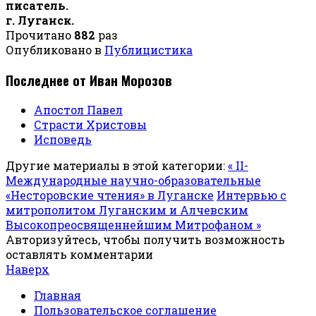
писатель.
г. Луганск.
Прочитано
882
раз
Опубликовано в
Публицистика
Последнее от Иван Морозов
Апостол Павел
Страсти Христовы
Исповедь
Другие материалы в этой категории:
« II-
Международные научно-образовательные
«Несторовские чтения» в Луганске
Интервью с
митрополитом Луганским и Алчевским
Высокопреосвященнейшим Митрофаном »
Авторизуйтесь, чтобы получить возможность
оставлять комментарии
Наверх
Главная
Пользовательское соглашение