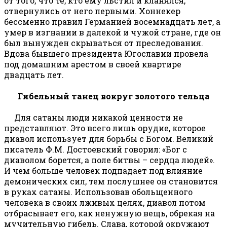
от того, что те, кто ему льстил и кланялся,
отвернулись от него первыми. Хоннекер
бессменно правил Германией восемнадцать лет, а
умер в изгнании в далекой и чужой стране, где он
был вынужден скрываться от преследования.
Вдова бывшего президента Югославии провела
под домашним арестом в своей квартире
двадцать лет.
Гибельный танец вокруг золотого тельца
Для сатаны люди никакой ценности не
представляют. Это всего лишь орудие, которое
диавол использует для борьбы с Богом. Великий
писатель Ф.М. Достоевский говорил: «Бог с
диаволом борется, а поле битвы – сердца людей».
И чем больше человек подпадает под влияние
демонических сил, тем послушнее он становится
в руках сатаны. Использовав обольщенного
человека в своих лживых целях, диавол потом
отбрасывает его, как ненужную вещь, обрекая на
мучительную гибель. Слава, которой окружают