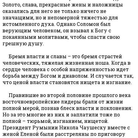
Золото, слава, прекрасные жены и наложницы
оказались для него не только ничего не
значащими, но и непомерной тяжестью для
истомленного духа. Однако Соломон был
верующим человеком, он взывал к Богу с
покаянными молитвами, чтобы спасти свою
грешную душу.
Бремя власти и славы – это бремя страстей
человеческих, тяжелая жизненная ноша. Когда в
сердце человека с особой напряженностью идет
борьба между Богом и диаволом. И случается так,
что ценой власти становятся нищета и изгнание.
Правившие во второй половине прошлого века
восточноевропейские лидеры брали от жизни
полной мерой, познав блеск власти и поклонения.
Но за это многие из них и заплатили тоже по
полной – тюрьмой, изгнанием, нищетой.
Президент Румынии Никола Чаушеску вместе с
женой Еленой были расстреляны по приговору