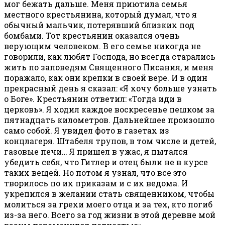
мог бежать дальше. Меня приютила семья
местного крестьянина, который думал, что я
обычный мальчик, потерявший близких под
бомбами. Тот крестьянин оказался очень
верующим человеком. В его семье никогда не
говорили, как любят Господа, но всегда старались
жить по заповедям Священного Писания, и меня
поражало, как они крепки в своей вере. И в один
прекрасный день я сказал: «Я хочу больше узнать
о Боге». Крестьянин ответил: «Тогда иди в
церковь». Я ходил каждое воскресенье пешком за
пятнадцать километров. Дальнейшее произошло
само собой. Я увидел фото в газетах из
концлагеря. Штабеля трупов, в том числе и детей,
газовые печи… Я пришел в ужас, я пытался
убедить себя, что Гитлер и отец были не в курсе
таких вещей. Но потом я узнал, что все это
творилось по их приказам и с их ведома. И
укрепился в желании стать священником, чтобы
молиться за грехи моего отца и за тех, кто погиб
из-за него. Всего за год жизни в этой деревне мой