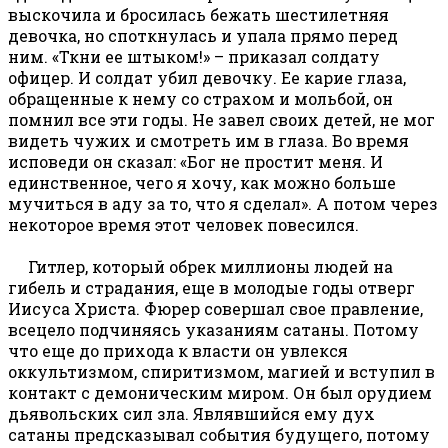
выскочила и бросилась бежать шестилетняя
девочка, но споткнулась и упала прямо перед
ним. «Ткни ее штыком!» – приказал солдату
офицер. И солдат убил девочку. Ее карие глаза,
обращенные к нему со страхом и мольбой, он
помнил все эти годы. Не завел своих детей, не мог
видеть чужих и смотреть им в глаза. Во время
исповеди он сказал: «Бог не простит меня. И
единственное, чего я хочу, как можно больше
мучиться в аду за то, что я сделал». А потом через
некоторое время этот человек повесился.
Гитлер, который обрек миллионы людей на
гибель и страдания, еще в молодые годы отверг
Иисуса Христа. Фюрер совершал свое правление,
всецело подчиняясь указаниям сатаны. Потому
что еще до прихода к власти он увлекся
оккультизмом, спиритизмом, магией и вступил в
контакт с демоническим миром. Он был орудием
дьявольских сил зла. Являвшийся ему дух
сатаны предсказывал события будущего, потому