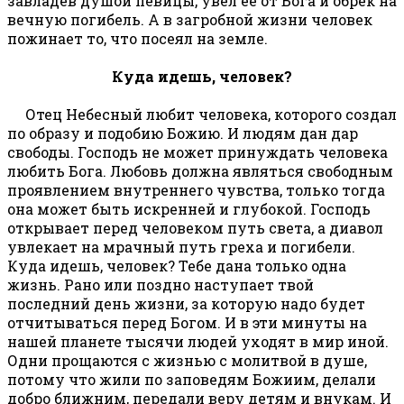
завладев душой певицы, увел ее от Бога и обрек на
вечную погибель. А в загробной жизни человек
пожинает то, что посеял на земле.
Куда идешь, человек?
Отец Небесный любит человека, которого создал
по образу и подобию Божию. И людям дан дар
свободы. Господь не может принуждать человека
любить Бога. Любовь должна являться свободным
проявлением внутреннего чувства, только тогда
она может быть искренней и глубокой. Господь
открывает перед человеком путь света, а диавол
увлекает на мрачный путь греха и погибели.
Куда идешь, человек? Тебе дана только одна
жизнь. Рано или поздно наступает твой
последний день жизни, за которую надо будет
отчитываться перед Богом. И в эти минуты на
нашей планете тысячи людей уходят в мир иной.
Одни прощаются с жизнью с молитвой в душе,
потому что жили по заповедям Божиим, делали
добро ближним, передали веру детям и внукам. И