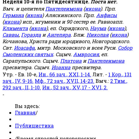
Неделя 10-я по Пятидесятнице.
Поста нет.
Вмч. и целителя
Пантелеимона
(
икона
). Прп.
Германа
(
икона
) Аляскинского. Прп.
Анфисы
(
икона
) исп., игумении и 90 сестер ее. Равноапп.
Климента
(
икона
), еп. Охридского,
Наума
(
икона
),
Саввы
,
Горазда
и
Ангеляра
. Блж.
Николая
(
икона
)
Кочанова, Христа ради юродивого, Новгородского.
Свт.
Иоасафа
, митр. Московского и всея Руси.
Собор
Смоленских святых
. Сщмч.
Амвросия
, еп.
Сарапульского. Сщмч.
Платона
и
Пантелеимона
пресвитера. Сщмч.
Иоанна
пресвитера.
Утр. - Ев. 10-е,
Ин., 66 зач., XXI, 1-14.
Лит. -
1 Кор., 131
зач., IV, 9-16.
Мф., 72 зач., XVII, 14-23.
Вмч.:
2 Тим.,
292 зач., II, 1-10.
Ин., 52 зач., XV, 17 - XVI, 2.
-
Вы здесь:
Главная
/
Публицистика
/
Бремя страстей человеческих