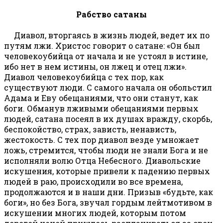
Рабство сатаны
Диавол, вторгаясь в жизнь людей, ведет их по
путям лжи. Христос говорит о сатане: «Он был
человекоубийца от начала и не устоял в истине,
ибо нет в нем истины, он лжец и отец лжи».
Диавол человекоубийца с тех пор, как
существуют люди. С самого начала он обольстил
Адама и Еву обещаниями, что они станут, как
боги. Обманув лживыми обещаниями первых
людей, сатана посеял в их душах вражду, скорбь,
беспокойство, страх, зависть, ненависть,
жестокость. С тех пор диавол везде умножает
ложь, стремится, чтобы люди не знали Бога и не
исполняли волю Отца Небесного. Диавольские
искушения, которые привели к падению первых
людей в раю, происходили во все времена,
продолжаются и в наши дни. Призыв «будьте, как
боги», но без Бога, звучал гордым лейтмотивом в
искушении многих людей, которым потом