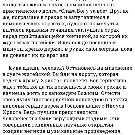
уходят из жизни с чувством исполненного
христианского долга: «Слава Богу за все». Другие
же, погрязшие в грехах и запутавшиеся в
демонических страстях, судорожно мечутся,
пытаясь криками отчаяния заглушить страх
перед приближающейся кончиной, за которой их
ждет мрак погибели. И диавол до последней
минуты крепко держит в руках свои жертвы, пока
не доведет их до врат ада.
Куда идешь, человек? Остановись на мгновение
в суете житейской. Выйди на дорогу, которая
ведет к храму Христа Спасителя. Бог терпеливо
ждет тебя, когда ты покаешься в своих грехах и
начнешь жить по заповедям Божиим. Очисти
свою душу чистосердечной исповедью в церкви,
наполни сердце верой в Господа нашего Иисуса
Христа. Ведь лучшие представители
человечества были верующими людьми. Они
совершили гениальные научные открытия,
создали великие музыкальные произведения,