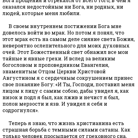
Бога прощения и отрекался от всего того, в чем я
оказался недостойным ни Бога, ни родных, ни
людей, которые меня любили.
В своем внутреннем постижении Бога мне
довелось войти во мрак. Но потом я понял, что
этот мрак есть на самом деле сияние света Божия,
невероятно ослепительного для моих духовных
очей. Этот Божественный свет обнажил все мои
тайные и явные грехи. И вслед за великим
богословом и проповедником Евангелия,
знаменитым Отцом Церкви Христовой
Августином я с сердечным сокрушением принес
свое покаяние Богу: «И Ты, Господи, поставил меня
лицом к лицу с самим собою, дабы увидел я, как
низок и подл я был, как лжив и нечист я был,
полон мерзости и язв. И увидел я себя и
содрогнулся».
Теперь я знаю, что жизнь христианина есть
страшная борьба с темными силами сатаны. Как
только человек просыпается от греховного сна,