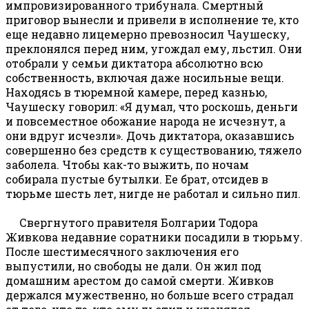
импровизированного трибунала. Смертный
приговор вынесли и привели в исполнение те, кто
еще недавно лицемерно превозносил Чаушеску,
преклонялся перед ним, угождал ему, льстил. Они
отобрали у семьи диктатора абсолютно всю
собственность, включая даже носильные вещи.
Находясь в тюремной камере, перед казнью,
Чаушеску говорил: «Я думал, что роскошь, деньги
и повсеместное обожание народа не исчезнут, а
они вдруг исчезли». Дочь диктатора, оказавшись
совершенно без средств к существованию, тяжело
заболела. Чтобы как-то выжить, по ночам
собирала пустые бутылки. Ее брат, отсидев в
тюрьме шесть лет, нигде не работал и сильно пил.
Свергнутого правителя Болгарии Тодора
Живкова недавние соратники посадили в тюрьму.
После шестимесячного заключения его
выпустили, но свободы не дали. Он жил под
домашним арестом до самой смерти. Живков
держался мужественно, но больше всего страдал