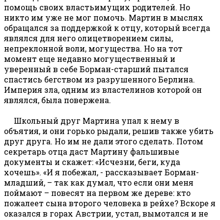
помощь своих властьимущих родителей. Но
никто им уже не мог помочь. Мартин в мыслях
обращался за поддержкой к отцу, который всегда
являлся для него олицетворением силы,
непреклонной воли, могущества. Но на тот
момент еще недавно могущественный и
уверенный в себе Борман-старший пытался
спастись бегством из разрушенного Берлина.
Империя зла, одним из властелинов которой он
являлся, была повержена.
Школьный друг Мартина упал к нему в
объятия, и они горько рыдали, решив также убить
друг друга. Но им не дали этого сделать. Потом
секретарь отца даст Мартину фальшивые
документы и скажет: «Исчезни, беги, куда
хочешь». «И я побежал, - рассказывает Борман-
младший, – так как думал, что если они меня
поймают – повесят на первом же дереве: кто
пожалеет сына второго человека в рейхе? Вскоре я
оказался в горах Австрии, устал, вымотался и не