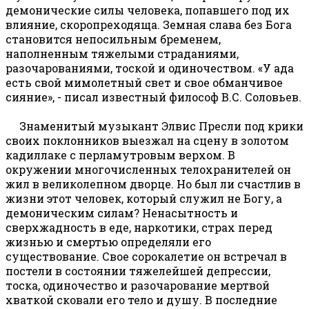
демонические силы человека, попавшего под их
влияние, скоропреходяща. Земная слава без Бога
становится непосильным бременем,
наполненным тяжелыми страданиями,
разочарованиями, тоской и одиночеством. «У ада
есть свой мимолетный свет и свое обманчивое
сияние», - писал известный философ В.С. Соловьев.
Знаменитый музыкант Элвис Пресли под крики
своих поклонников выезжал на сцену в золотом
кадиллаке с перламутровым верхом. В
окружении многочисленных телохранителей он
жил в великолепном дворце. Но был ли счастлив в
жизни этот человек, который служил не Богу, а
демоническим силам? Ненасытность и
сверхжадность в еде, наркотики, страх перед
жизнью и смертью определяли его
существование. Свое сорокалетие он встречал в
постели в состоянии тяжелейшей депрессии,
тоска, одиночество и разочарование мертвой
хваткой сковали его тело и душу. В последние