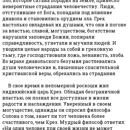
Зло, которое сатана породил на земле, принесло
невероятные страдания человечеству. Люди,
отступившие от Бога, попадали под влияние
диавола и становились орудием зла. Грех
настолько овладевал их душами, что они в погоне
за властью, славой, могуществом, богатством
нарушали заповеди Божии, попирали
справедливость, угнетали и мучили людей. И
уводили целые народы за собой в греховную
тьму, где господствовали ложь, ненависть, злоба.
Во мраке диавольского безумия растлевались
души человеческие и, лишенные спасительной
христианской веры, обрекались на страдания.
В свое время в непомерной роскоши жил
лидикийский царь Крез. Обладая безграничной
властью, он познал все доступные в жизни
радости и наслаждения. Уверенный в своем
могуществе, однажды он спросил философа
Солона о том, знает ли тот человека более
счастливого, чем Крез. Мудрый философ ответил:
«Ни один человек при своей жизни не может