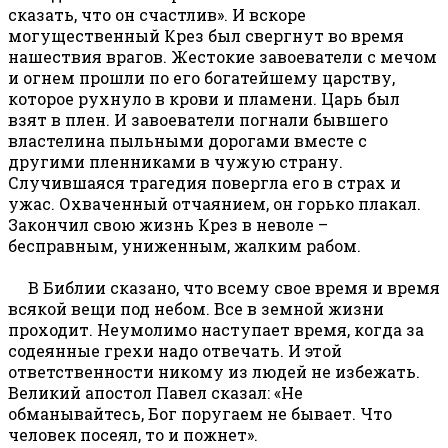
сказать, что он счастлив». И вскоре
могущественный Крез был свергнут во время
нашествия врагов. Жестокие завоеватели с мечом
и огнем прошли по его богатейшему царству,
которое рухнуло в крови и пламени. Царь был
взят в плен. И завоеватели погнали бывшего
властелина пыльными дорогами вместе с
другими пленниками в чужую страну.
Случившаяся трагедия повергла его в страх и
ужас. Охваченный отчаянием, он горько плакал.
Закончил свою жизнь Крез в неволе –
бесправным, униженным, жалким рабом.
В Библии сказано, что всему свое время и время
всякой вещи под небом. Все в земной жизни
проходит. Неумолимо наступает время, когда за
содеянные грехи надо отвечать. И этой
ответственности никому из людей не избежать.
Великий апостол Павел сказал: «Не
обманывайтесь, Бог поругаем не бывает. Что
человек посеял, то и пожнет».