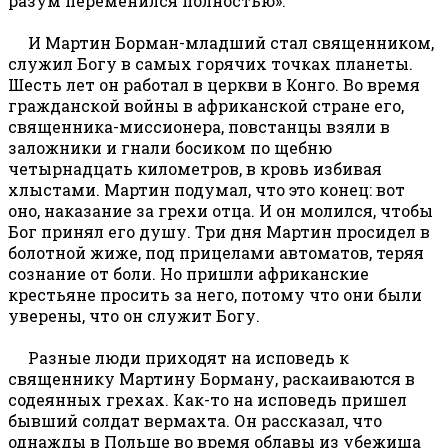
разум переменился полностью».
И Мартин Борман-младший стал священником,
служил Богу в самых горячих точках планеты.
Шесть лет он работал в церкви в Конго. Во время
гражданской войны в африканской стране его,
священника-миссионера, повстанцы взяли в
заложники и гнали босиком по щебню
четырнадцать километров, в кровь избивая
хлыстами. Мартин подумал, что это конец: вот
оно, наказание за грехи отца. И он молился, чтобы
Бог принял его душу. Три дня Мартин просидел в
болотной жиже, под прицелами автоматов, теряя
сознание от боли. Но пришли африканские
крестьяне просить за него, потому что они были
уверены, что он служит Богу.
Разные люди приходят на исповедь к
священнику Мартину Борману, раскаиваются в
содеянных грехах. Как-то на исповедь пришел
бывший солдат вермахта. Он рассказал, что
однажды в Польше во время облавы из убежища