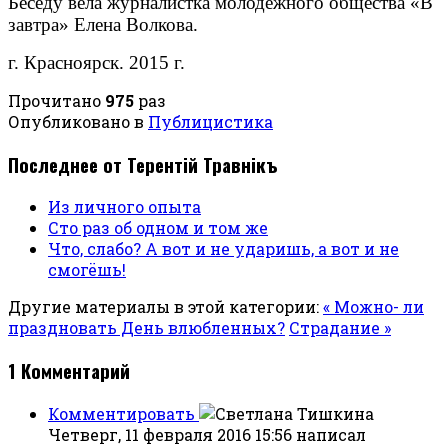
Беседу вела журналистка молодежного общества «В
завтра» Елена Волкова.
г. Красноярск. 2015 г.
Прочитано
975
раз
Опубликовано в
Публицистика
Последнее от Терентiй Травнiкъ
Из личного опыта
Сто раз об одном и том же
Что, слабо? А вот и не ударишь, а вот и не
смогёшь!
Другие материалы в этой категории:
« Можно- ли
праздновать День влюбленных?
Страдание »
1
Комментарий
Комментировать
Четверг, 11 февраля 2016 15:56
написал