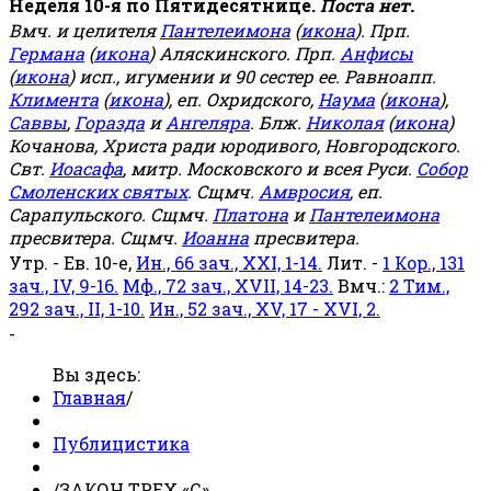
Неделя 10-я по Пятидесятнице.
Поста нет.
Вмч. и целителя
Пантелеимона
(
икона
). Прп.
Германа
(
икона
) Аляскинского. Прп.
Анфисы
(
икона
) исп., игумении и 90 сестер ее. Равноапп.
Климента
(
икона
), еп. Охридского,
Наума
(
икона
),
Саввы
,
Горазда
и
Ангеляра
. Блж.
Николая
(
икона
)
Кочанова, Христа ради юродивого, Новгородского.
Свт.
Иоасафа
, митр. Московского и всея Руси.
Собор
Смоленских святых
. Сщмч.
Амвросия
, еп.
Сарапульского. Сщмч.
Платона
и
Пантелеимона
пресвитера. Сщмч.
Иоанна
пресвитера.
Утр. - Ев. 10-е,
Ин., 66 зач., XXI, 1-14.
Лит. -
1 Кор., 131
зач., IV, 9-16.
Мф., 72 зач., XVII, 14-23.
Вмч.:
2 Тим.,
292 зач., II, 1-10.
Ин., 52 зач., XV, 17 - XVI, 2.
-
Вы здесь:
Главная
/
Публицистика
/
ЗАКОН ТРЕХ «С»