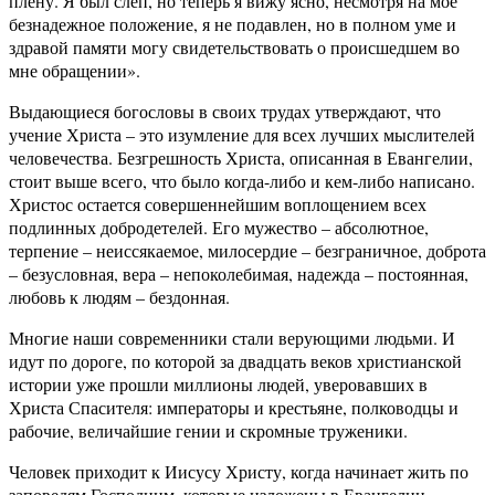
плену. Я был слеп, но теперь я вижу ясно, несмотря на мое
безнадежное положение, я не подавлен, но в полном уме и
здравой памяти могу свидетельствовать о происшедшем во
мне обращении».
Выдающиеся богословы в своих трудах утверждают, что
учение Христа – это изумление для всех лучших мыслителей
человечества. Безгрешность Христа, описанная в Евангелии,
стоит выше всего, что было когда-либо и кем-либо написано.
Христос остается совершеннейшим воплощением всех
подлинных добродетелей. Его мужество – абсолютное,
терпение – неиссякаемое, милосердие – безграничное, доброта
– безусловная, вера – непоколебимая, надежда – постоянная,
любовь к людям – бездонная.
Многие наши современники стали верующими людьми. И
идут по дороге, по которой за двадцать веков христианской
истории уже прошли миллионы людей, уверовавших в
Христа Спасителя: императоры и крестьяне, полководцы и
рабочие, величайшие гении и скромные труженики.
Человек приходит к Иисусу Христу, когда начинает жить по
заповедям Господним, которые изложены в Евангелии.