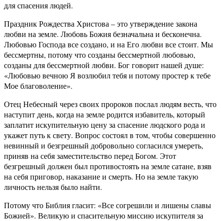
для спасения людей.
Праздник Рождества Христова – это утверждение закона
любви на земле. Любовь Божия безначальна и бесконечна.
Любовью Господа все создано, и на Его любви все стоит. Мы
бессмертны, потому что созданы бессмертной любовью,
созданы для бессмертной любви. Бог говорит нашей душе:
«Любовью вечною Я возлюбил тебя и потому простер к тебе
Мое благоволение».
Отец Небесный через своих пророков послал людям весть, что
наступит день, когда на земле родится избавитель, который
заплатит искупительную цену за спасение людского рода и
укажет путь к свету. Вопрос состоял в том, чтобы совершенно
невинный и безгрешный добровольно согласился умереть,
приняв на себя заместительство перед Богом. Этот
безгрешный должен был противостоять на земле сатане, взяв
на себя приговор, наказание и смерть. Но на земле такую
личность нельзя было найти.
Потому что Библия гласит: «Все согрешили и лишены славы
Божией». Великую и спасительную миссию искупителя за