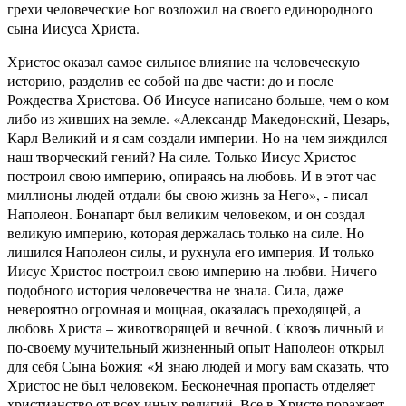
грехи человеческие Бог возложил на своего единородного
сына Иисуса Христа.
Христос оказал самое сильное влияние на человеческую
историю, разделив ее собой на две части: до и после
Рождества Христова. Об Иисусе написано больше, чем о ком-
либо из живших на земле. «Александр Македонский, Цезарь,
Карл Великий и я сам создали империи. Но на чем зиждился
наш творческий гений? На силе. Только Иисус Христос
построил свою империю, опираясь на любовь. И в этот час
миллионы людей отдали бы свою жизнь за Него», - писал
Наполеон. Бонапарт был великим человеком, и он создал
великую империю, которая держалась только на силе. Но
лишился Наполеон силы, и рухнула его империя. И только
Иисус Христос построил свою империю на любви. Ничего
подобного история человечества не знала. Сила, даже
невероятно огромная и мощная, оказалась преходящей, а
любовь Христа – животворящей и вечной. Сквозь личный и
по-своему мучительный жизненный опыт Наполеон открыл
для себя Сына Божия: «Я знаю людей и могу вам сказать, что
Христос не был человеком. Бесконечная пропасть отделяет
христианство от всех иных религий. Все в Христе поражает