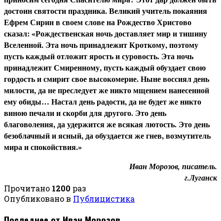
достоин святости праздника. Великий учитель покаяния
Ефрем Сирин в своем слове на Рождество Христово
сказал: «Рождественская ночь доставляет мир и тишину
Вселенной. Эта ночь принадлежит Кроткому, поэтому
пусть каждый отложит ярость и суровость. Эта ночь
принадлежит Смиренному, пусть каждый обуздает свою
гордость и смирит свое высокомерие. Ныне воссиял день
милости, да не преследует же никто мщением нанесенной
ему обиды… Настал день радости, да не будет же никто
виною печали и скорби для другого. Это день
благоволения, да удержится же всякая лютость. Это день
безоблачный и ясный, да обуздается же гнев, возмутитель
мира и спокойствия.»
Иван Морозов, писатель.
г.Луганск
Прочитано
1200
раз
Опубликовано в
Публицистика
Последнее от Иван Морозов