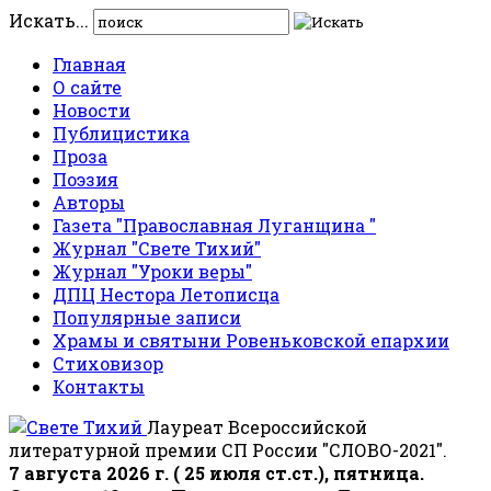
Искать...
Главная
О сайте
Новости
Публицистика
Проза
Поэзия
Авторы
Газета "Православная Луганщина "
Журнал "Свете Тихий"
Журнал "Уроки веры"
ДПЦ Нестора Летописца
Популярные записи
Храмы и святыни Ровеньковской епархии
Стиховизор
Контакты
Лауреат Всероссийской
литературной премии СП России "СЛОВО-2021".
7 августа 2026 г. ( 25 июля ст.ст.), пятница.