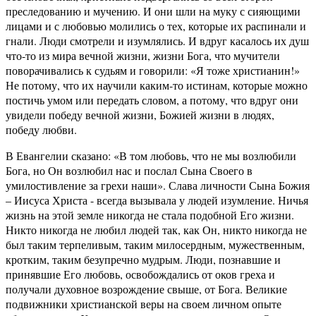
преследованию и мучению. И они шли на муку с сияющими
лицами и с любовью молились о тех, которые их распинали и
гнали. Люди смотрели и изумлялись. И вдруг касалось их душ
что-то из мира вечной жизни, жизни Бога, что мучители
поворачивались к судьям и говорили: «Я тоже христианин!»
Не потому, что их научили каким-то истинам, которые можно
постичь умом или передать словом, а потому, что вдруг они
увидели победу вечной жизни, Божией жизни в людях,
победу любви.
В Евангелии сказано: «В том любовь, что не мы возлюбили
Бога, но Он возлюбил нас и послал Сына Своего в
умилостивление за грехи наши». Слава личности Сына Божия
– Иисуса Христа - всегда вызывала у людей изумление. Ничья
жизнь на этой земле никогда не стала подобной Его жизни.
Никто никогда не любил людей так, как Он, никто никогда не
был таким терпеливым, таким милосердным, мужественным,
кротким, таким безупречно мудрым. Люди, познавшие и
принявшие Его любовь, освобождались от оков греха и
получали духовное возрождение свыше, от Бога. Великие
подвижники христианской веры на своем личном опыте