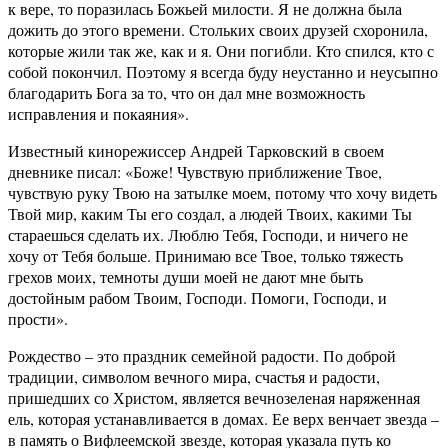
к вере, то поразилась Божьей милости. Я не должна была
дожить до этого времени. Стольких своих друзей схоронила,
которые жили так же, как и я. Они погибли. Кто спился, кто с
собой покончил. Поэтому я всегда буду неустанно и неусыпно
благодарить Бога за то, что он дал мне возможность
исправления и покаяния».
Известный кинорежиссер Андрей Тарковский в своем
дневнике писал: «Боже! Чувствую приближение Твое,
чувствую руку Твою на затылке моем, потому что хочу видеть
Твой мир, каким Ты его создал, а людей Твоих, какими Ты
стараешься сделать их. Люблю Тебя, Господи, и ничего не
хочу от Тебя больше. Принимаю все Твое, только тяжесть
грехов моих, темноты души моей не дают мне быть
достойным рабом Твоим, Господи. Помоги, Господи, и
прости».
Рождество – это праздник семейной радости. По доброй
традиции, символом вечного мира, счастья и радости,
пришедших со Христом, является вечнозеленая наряженная
ель, которая устанавливается в домах. Ее верх венчает звезда –
в память о Вифлеемской звезде, которая указала путь ко