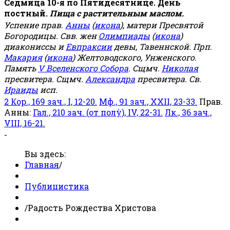
Седмица 10-я по Пятидесятнице. День
постный.
Пища с растительным маслом.
Успение прав.
Анны
(
икона
), матери Пресвятой
Богородицы. Свв. жен
Олимпиады
(
икона
)
диакониссы и
Евпраксии
девы, Тавеннской. Прп.
Макария
(
икона
) Желтоводского, Унженского.
Память
V Вселенского Собора
. Сщмч.
Николая
пресвитера. Сщмч.
Александра
пресвитера. Св.
Ираиды
исп.
2 Кор., 169 зач., I, 12-20.
Мф., 91 зач., XXII, 23-33.
Прав.
Анны:
Гал., 210 зач. (от полу́), IV, 22-31.
Лк., 36 зач.,
VIII, 16-21.
-
Вы здесь:
Главная
/
Публицистика
/
Радость Рождества Христова