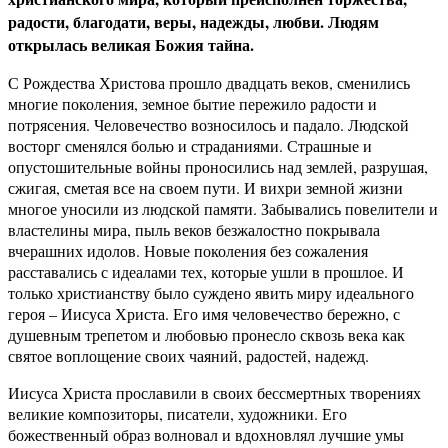
радости, благодати, веры, надежды, любви. Людям
открылась великая Божия тайна.
С Рождества Христова прошло двадцать веков, сменились
многие поколения, земное бытие пережило радости и
потрясения. Человечество возносилось и падало. Людской
восторг сменялся болью и страданиями. Страшные и
опустошительные войны проносились над землей, разрушая,
сжигая, сметая все на своем пути. И вихри земной жизни
многое уносили из людской памяти. Забывались повелители и
властелины мира, пыль веков безжалостно покрывала
вчерашних идолов. Новые поколения без сожаления
расставались с идеалами тех, которые ушли в прошлое. И
только христианству было суждено явить миру идеального
героя – Иисуса Христа. Его имя человечество бережно, с
душевным трепетом и любовью пронесло сквозь века как
святое воплощение своих чаяний, радостей, надежд.
Иисуса Христа прославили в своих бессмертных творениях
великие композиторы, писатели, художники. Его
божественный образ волновал и вдохновлял лучшие умы