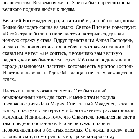
человечества. Вся земная жизнь Христа была преисполнена
великого подвига любви к людям.
Великий Богомладенец родился тихой и дивной ночью, когда
Божия благодать сошла на землю. Святое Писание повествует:
«В той стране были на поле пастухи, которые содержали
ночную стражу у стада. Вдруг предстал им Ангел Господень,
и слава Господня осияла их, и убоялись страхом великим. И
сказал им Ангел: «Не бойтесь, я возвещаю вам великую
радость, которая будет всем людям. Ибо ныне родился вам в
городе Давидовом Спаситель, который есть Христос Господь.
И вот вам знак: вы найдете Младенца в пеленах, лежащего в
яслях».
Пастухи нашли указанное место. Это был самый
обыкновенный хлев для скота. Именно там и родила
прекрасное дитя Дева Мария. Спеленатый Младенец лежал в
яслях, и пастухи с интересом и благоговением рассматривали
мальчика. И дивились тому, что Спаситель появился на свет в
такой бедной обстановке. Его не окружали цари и
первосвященники в богатых одеждах. Он лежал в хлеву, куда
загоняли скот, и смотрел на мир, грехи которого ему