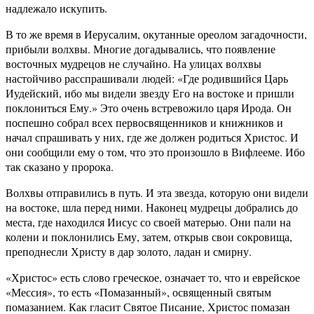
надлежало искупить.
В то же время в Иерусалим, окутанные ореолом загадочности,
прибыли волхвы. Многие догадывались, что появление
восточных мудрецов не случайно. На улицах волхвы
настойчиво расспрашивали людей: «Где родившийся Царь
Иудейский, ибо мы видели звезду Его на востоке и пришли
поклониться Ему.» Это очень встревожило царя Ирода. Он
поспешно собрал всех первосвященников и книжников и
начал спрашивать у них, где же должен родиться Христос. И
они сообщили ему о том, что это произошло в Вифлееме. Ибо
так сказано у пророка.
Волхвы отправились в путь. И эта звезда, которую они видели
на востоке, шла перед ними. Наконец мудрецы добрались до
места, где находился Иисус со своей матерью. Они пали на
колени и поклонились Ему, затем, открыв свои сокровища,
преподнесли Христу в дар золото, ладан и смирну.
«Христос» есть слово греческое, означает то, что и еврейское
«Мессия», то есть «Помазанный», освященный святым
помазанием. Как гласит Святое Писание, Христос помазан