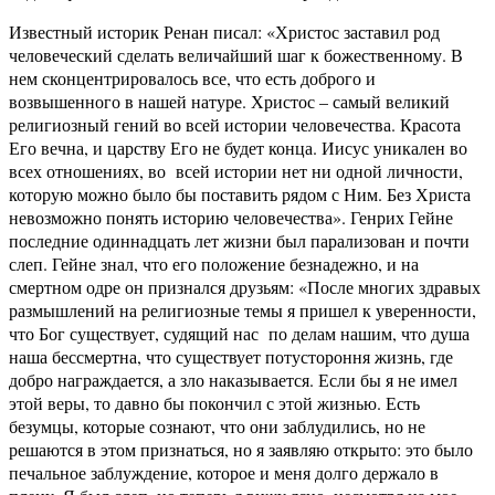
Известный историк Ренан писал: «Христос заставил род
человеческий сделать величайший шаг к божественному. В
нем сконцентрировалось все, что есть доброго и
возвышенного в нашей натуре. Христос – самый великий
религиозный гений во всей истории человечества. Красота
Его вечна, и царству Его не будет конца. Иисус уникален во
всех отношениях, во всей истории нет ни одной личности,
которую можно было бы поставить рядом с Ним. Без Христа
невозможно понять историю человечества». Генрих Гейне
последние одиннадцать лет жизни был парализован и почти
слеп. Гейне знал, что его положение безнадежно, и на
смертном одре он признался друзьям: «После многих здравых
размышлений на религиозные темы я пришел к уверенности,
что Бог существует, судящий нас по делам нашим, что душа
наша бессмертна, что существует потустороння жизнь, где
добро награждается, а зло наказывается. Если бы я не имел
этой веры, то давно бы покончил с этой жизнью. Есть
безумцы, которые сознают, что они заблудились, но не
решаются в этом признаться, но я заявляю открыто: это было
печальное заблуждение, которое и меня долго держало в