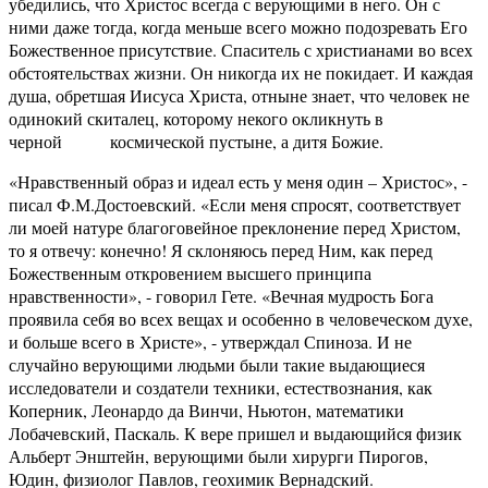
убедились, что Христос всегда с верующими в него. Он с
ними даже тогда, когда меньше всего можно подозревать Его
Божественное присутствие. Спаситель с христианами во всех
обстоятельствах жизни. Он никогда их не покидает. И каждая
душа, обретшая Иисуса Христа, отныне знает, что человек не
одинокий скиталец, которому некого окликнуть в
черной космической пустыне, а дитя Божие.
«Нравственный образ и идеал есть у меня один – Христос», -
писал Ф.М.Достоевский. «Если меня спросят, соответствует
ли моей натуре благоговейное преклонение перед Христом,
то я отвечу: конечно! Я склоняюсь перед Ним, как перед
Божественным откровением высшего принципа
нравственности», - говорил Гете. «Вечная мудрость Бога
проявила себя во всех вещах и особенно в человеческом духе,
и больше всего в Христе», - утверждал Спиноза. И не
случайно верующими людьми были такие выдающиеся
исследователи и создатели техники, естествознания, как
Коперник, Леонардо да Винчи, Ньютон, математики
Лобачевский, Паскаль. К вере пришел и выдающийся физик
Альберт Энштейн, верующими были хирурги Пирогов,
Юдин, физиолог Павлов, геохимик Вернадский.