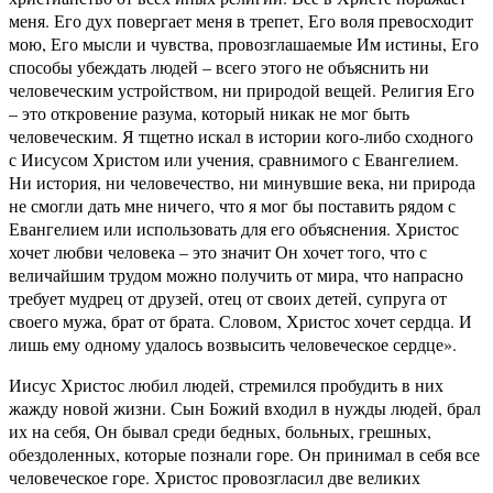
меня. Его дух повергает меня в трепет, Его воля превосходит
мою, Его мысли и чувства, провозглашаемые Им истины, Его
способы убеждать людей – всего этого не объяснить ни
человеческим устройством, ни природой вещей. Религия Его
– это откровение разума, который никак не мог быть
человеческим. Я тщетно искал в истории кого-либо сходного
с Иисусом Христом или учения, сравнимого с Евангелием.
Ни история, ни человечество, ни минувшие века, ни природа
не смогли дать мне ничего, что я мог бы поставить рядом с
Евангелием или использовать для его объяснения. Христос
хочет любви человека – это значит Он хочет того, что с
величайшим трудом можно получить от мира, что напрасно
требует мудрец от друзей, отец от своих детей, супруга от
своего мужа, брат от брата. Словом, Христос хочет сердца. И
лишь ему одному удалось возвысить человеческое сердце».
Иисус Христос любил людей, стремился пробудить в них
жажду новой жизни. Сын Божий входил в нужды людей, брал
их на себя, Он бывал среди бедных, больных, грешных,
обездоленных, которые познали горе. Он принимал в себя все
человеческое горе. Христос провозгласил две великих