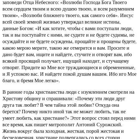
заповеди Отца Небесного: «Возлюби Господа Бога Твоего
всем сердцем твоим и всею душею твоею, и всем разумением
твоим», «Возлюби ближнего твоего, как самого себя». Иисус
всей своей земной жизнью утверждал великие истины,
данные Богом: «И как хотите, чтобы с вами поступали люди,
так и вы поступайте с ними, не судите и не будете судимы, не
осуждайте и не будете осуждены, прощайте и прощены будете,
какою мерою мерите, такою же отмерится и вам. Просите и
дано будет вам, ищите и найдете, стучите и отворят вам, ибо
всякий просящий получает, ищущий находит, и стучащему
отворят. Придите ко Мне все труждающиеся и обремененные,
и Я успокою вас. И найдете покой душам вашим. Ибо иго Мое
благо, и бремя Мое легко».
В ранние годы христианства люди с изумлением смотрели на
Христову общину и спрашивали: «Почему эти люди друг
друга так любят? В чем тайна этой любви? Откуда она
берется? Почему никто иной так не может любить, так не
умеет любить, как христиане?» Этот вопрос стоял перед ними
все время, как пишет митрополит Антоний Сурожский.
Жизнь вокруг была холодная, жесткая, порой жестокая и
бесчеловечная, христиане подвергались со всех сторон