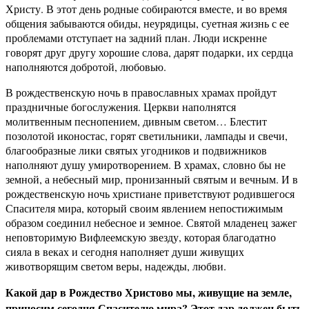
Христу. В этот день родные собираются вместе, и во время
общения забываются обиды, неурядицы, суетная жизнь с ее
проблемами отступает на задний план. Люди искренне
говорят друг другу хорошие слова, дарят подарки, их сердца
наполняются добротой, любовью.
В рождественскую ночь в православных храмах пройдут
праздничные богослужения. Церкви наполнятся
молитвенным песнопением, дивным светом… Блестит
позолотой иконостас, горят светильники, лампады и свечи,
благообразные лики святых угодников и подвижников
наполняют душу умиротворением. В храмах, словно бы не
земной, а небесный мир, пронизанный святым и вечным. И в
рождественскую ночь христиане приветствуют родившегося
Спасителя мира, который своим явлением непостижимым
образом соединил небесное и земное. Святой младенец зажег
неповторимую Вифлеемскую звезду, которая благодатно
сияла в веках и сегодня наполняет души живущих
животворящим светом веры, надежды, любви.
Какой дар в Рождество Христово мы, живущие на земле,
приносим сегодня Спасителю мира? Этот дар должен быть