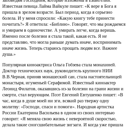
Известная певица Лайма Вайкуле пишет: «К вере в Бога я
пришла в зрелом возрасте. Был период, когда я серьезно
болела. И у меня спросили: «Какую книгу тебе принести
почитать?» Я ответила: «Библию». Говорят, что мы рождаемся
и умираем в одиночестве. А умирать легче, когда веришь.
Именно после болезни я стала такой, какая есть. Я не
представляю, что могла раньше думать иначе, воспринимать
иначе жизнь. Теперь стараюсь прощать людям все. Важнее
душа.»
Популярная киноактриса Ольга Гобзева стала монахиней.
Доктор технических наук, руководитель крупного НИИ
В.В.Черная, приняв монашеский сан, стала настоятельницей
монастыря, игуменьей Серафимой. Известный киноактер
Леонид Филатов, оказавшись из-за болезни на грани жизни и
смерти, стал верующим. Поэт Евгений Евтушенко пишет: «В
час, когда в душе моей ни зги, всякий раз твержу одну
молитву: «Господи, спаси и помоги». Народная артистка
России Екатерина Васильева в одном из своих интервью
говорит: «Я меняла свою жизнь с невероятной скоростью,
делала такие сногсшибательные зигзаги. И когда уже пришла