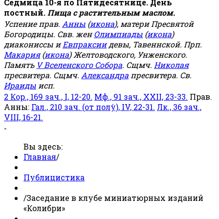
Седмица 10-я по Пятидесятнице. День
постный.
Пища с растительным маслом.
Успение прав.
Анны
(
икона
), матери Пресвятой
Богородицы. Свв. жен
Олимпиады
(
икона
)
диакониссы и
Евпраксии
девы, Тавеннской. Прп.
Макария
(
икона
) Желтоводского, Унженского.
Память
V Вселенского Собора
. Сщмч.
Николая
пресвитера. Сщмч.
Александра
пресвитера. Св.
Ираиды
исп.
2 Кор., 169 зач., I, 12-20.
Мф., 91 зач., XXII, 23-33.
Прав.
Анны:
Гал., 210 зач. (от полу́), IV, 22-31.
Лк., 36 зач.,
VIII, 16-21.
-
Вы здесь:
Главная
/
Публицистика
/
Заседание в клубе миниатюрных изданий
«Колибри»