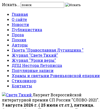
Искать...
Главная
О сайте
Новости
Публицистика
Проза
Поэзия
Авторы
Газета "Православная Луганщина "
Журнал "Свете Тихий"
Журнал "Уроки веры"
ДПЦ Нестора Летописца
Популярные записи
Храмы и святыни Ровеньковской епархии
Стиховизор
Контакты
Лауреат Всероссийской
литературной премии СП России "СЛОВО-2021".
7 августа 2026 г. ( 25 июля ст.ст.), пятница.