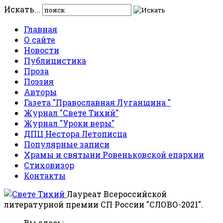
Искать...
Главная
О сайте
Новости
Публицистика
Проза
Поэзия
Авторы
Газета "Православная Луганщина "
Журнал "Свете Тихий"
Журнал "Уроки веры"
ДПЦ Нестора Летописца
Популярные записи
Храмы и святыни Ровеньковской епархии
Стиховизор
Контакты
Лауреат Всероссийской
литературной премии СП России "СЛОВО-2021".
Вы здесь: