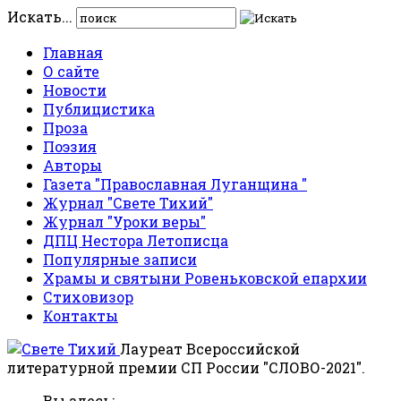
Искать...
Главная
О сайте
Новости
Публицистика
Проза
Поэзия
Авторы
Газета "Православная Луганщина "
Журнал "Свете Тихий"
Журнал "Уроки веры"
ДПЦ Нестора Летописца
Популярные записи
Храмы и святыни Ровеньковской епархии
Стиховизор
Контакты
Лауреат Всероссийской
литературной премии СП России "СЛОВО-2021".
Вы здесь: