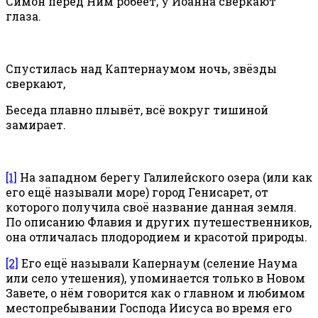
Симон перед Ним робеет, у Иоанна сверкают
глаза.
Спустилась над Каптернаумом ночь, звёзды
сверкают,
Беседа плавно плывёт, всё вокруг тишиной
замирает.
[1]
На западном берегу Галилейского озера (или как
его ещё называли море) город Генисарет, от
которого получила своё название данная земля.
По описанию Флавия и других путешественников,
она отличалась плодородием и красотой природы.
[2]
Его ещё называли Капернаум (селение Наума
или село утешения), упоминается только в Новом
Завете, о нём говорится как о главном и любимом
местопребывании Господа Иисуса во время его