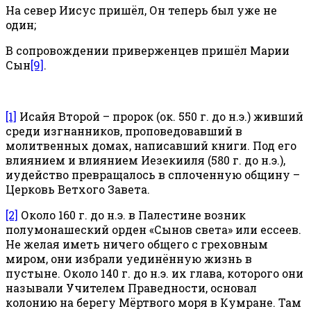
На север Иисус пришёл, Он теперь был уже не
один;
В сопровождении приверженцев пришёл Марии
Сын
[9]
.
[1]
Исайя Второй – пророк (ок. 550 г. до н.э.) живший
среди изгнанников, проповедовавший в
молитвенных домах, написавший книги. Под его
влиянием и влиянием Иезекииля (580 г. до н.э.),
иудейство превращалось в сплоченную общину –
Церковь Ветхого Завета.
[2]
Около 160 г. до н.э. в Палестине возник
полумонашеский орден «Сынов света» или ессеев.
Не желая иметь ничего общего с греховным
миром, они избрали уединённую жизнь в
пустыне. Около 140 г. до н.э. их глава, которого они
называли Учителем Праведности, основал
колонию на берегу Мёртвого моря в Кумране. Там