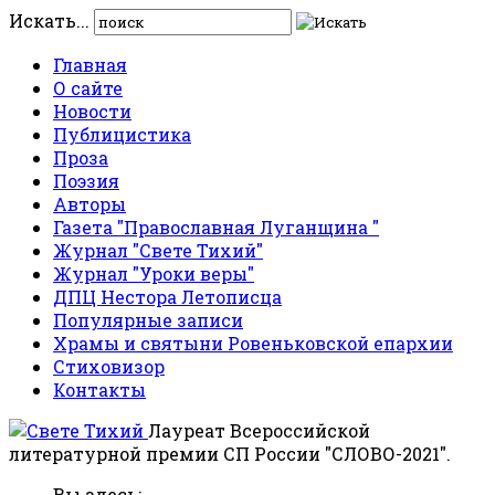
Искать...
Главная
О сайте
Новости
Публицистика
Проза
Поэзия
Авторы
Газета "Православная Луганщина "
Журнал "Свете Тихий"
Журнал "Уроки веры"
ДПЦ Нестора Летописца
Популярные записи
Храмы и святыни Ровеньковской епархии
Стиховизор
Контакты
Лауреат Всероссийской
литературной премии СП России "СЛОВО-2021".
Вы здесь: