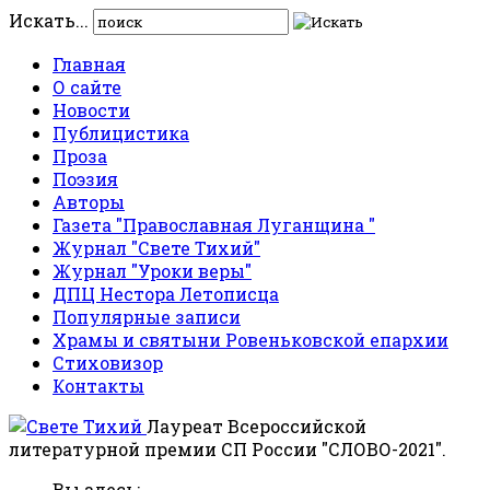
Искать...
Главная
О сайте
Новости
Публицистика
Проза
Поэзия
Авторы
Газета "Православная Луганщина "
Журнал "Свете Тихий"
Журнал "Уроки веры"
ДПЦ Нестора Летописца
Популярные записи
Храмы и святыни Ровеньковской епархии
Стиховизор
Контакты
Лауреат Всероссийской
литературной премии СП России "СЛОВО-2021".
Вы здесь: