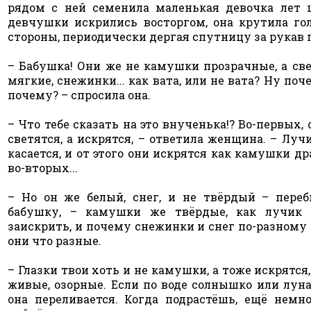
рядом с ней семенила маленькая девочка лет ш
девчушки искрились восторгом, она крутила гол
стороны, периодически дергая спутницу за рукав 
– Бабушка! Они же не камушки прозрачные, а све
мягкие, снежинки... как вата, или не вата? Ну поч
почему? – спросила она.
– Что тебе сказать на это внученька!? Во-первых,
светятся, а искрятся, – ответила женщина. – Луч
касается, и от этого они искрятся как камушки др
во-вторых...
– Но он же белый, снег, и не твёрдый – переб
бабушку, – камушки же твёрдые, как лучик 
заискрить, и почему снежинки и снег по-разному
они что разные.
– Глазки твои хоть и не камушки, а тоже искрятся,
живые, озорные. Если по воде солнышко или луна
она переливается. Когда подрастёшь, ещё немно