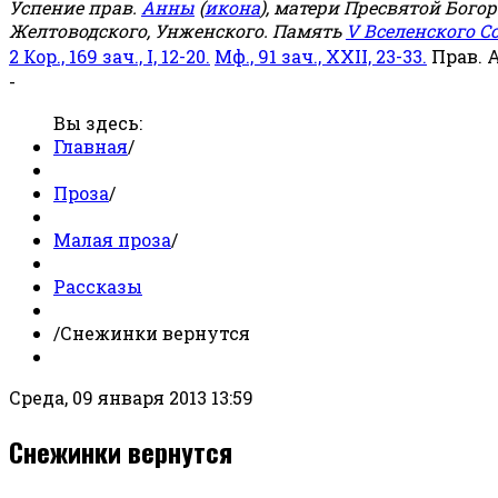
Успение прав.
Анны
(
икона
), матери Пресвятой Бого
Желтоводского, Унженского. Память
V Вселенского С
2 Кор., 169 зач., I, 12-20.
Мф., 91 зач., XXII, 23-33.
Прав. 
-
Вы здесь:
Главная
/
Проза
/
Малая проза
/
Рассказы
/
Снежинки вернутся
Среда, 09 января 2013 13:59
Снежинки вернутся