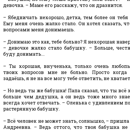
девочка. – Маме его расскажу, что он дразнится.
– Ябедничать нехорошо, детка, тем более он тебя 
Ему меня очень жалко стало. Он хотел сказать, ч
вопросами меня донимаешь.
– Донимаю это как, тебе больно? Я нехорошая наве
– девочке жалко стало бабушку. – Больше, честн
буду донимать...
– Ты хорошая, внученька, только очень любопы
твоих вопросов мне не больно. Просто когд
задаёшь, я не на все могу тебе ответить, не хватае
– Но ведь ты же бабушка! Папа сказал, что ты всё 
больше чем дедушка, а он ведь тоже много знае
всегда хочет отвечать. – Оленька с удивлением п
растерянную бабушку.
– Всё человек не может знать, солнышко, – пришла 
Андреевна. – Ведь оттого, что твоя бабушка не