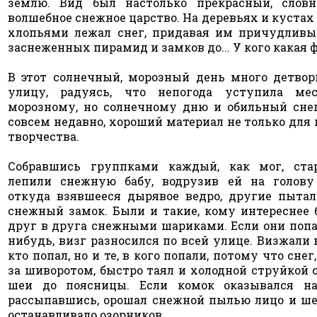
землю. Вид был настолько прекрасный, слов
волшебное снежное царство. На деревьях и куст
хлопьями лежал снег, придавая им причудливы
заснеженных пирамид и замков до... У кого какая 
В этот солнечный, морозный день много детво
улицу, радуясь, что непогода уступила ме
морозному, но солнечному дню и обильный сне
совсем недавно, хороший материал не только для и
творчества.
Собравшись группками каждый, как мог, ста
лепили снежную бабу, водрузив ей на голову
откуда взявшееся дырявое ведро, другие пытал
снежный замок. Были и такие, кому интереснее 
друг в друга снежными шариками. Если они попа
нибудь, визг разносился по всей улице. Визжали н
кто попал, но и те, в кого попали, потому что сне
за шиворотом, быстро таял и холодной струйкой 
шеи до поясницы. Если комок оказывался на
рассыпавшись, орошал снежной пылью лицо и шею
останавливало озорников.