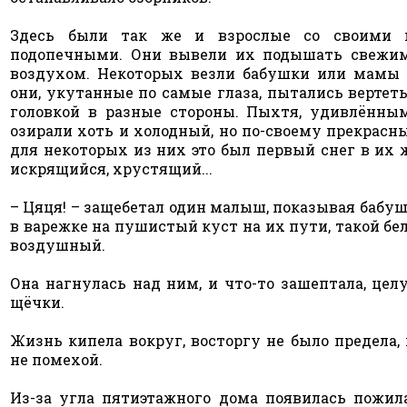
Здесь были так же и взрослые со своими 
подопечными. Они вывели их подышать свежи
воздухом. Некоторых везли бабушки или мамы 
они, укутанные по самые глаза, пытались верте
головкой в разные стороны. Пыхтя, удивлённы
озирали хоть и холодный, но по-своему прекрасн
для некоторых из них это был первый снег в их 
искрящийся, хрустящий...
– Цяця! – защебетал один малыш, показывая бабу
в варежке на пушистый куст на их пути, такой б
воздушный.
Она нагнулась над ним, и что-то зашептала, цел
щёчки.
Жизнь кипела вокруг, восторгу не было предела,
не помехой.
Из-за угла пятиэтажного дома появилась пожил