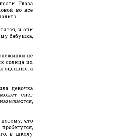
ести. Глаза
овой во все
пальто.
тятся, и они
ему бабушка,
 снежинки не
ик солнца их
агоценные, а
ила девочка
может снег
 называются,
 потому, что
 пробегутся,
го, в школу