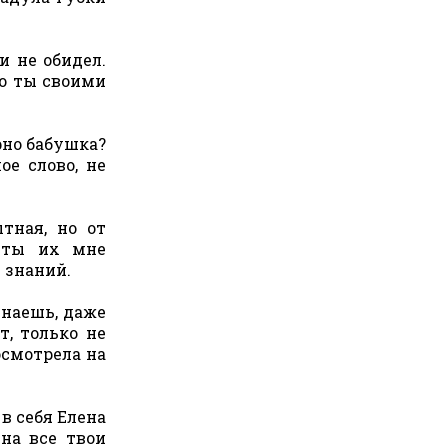
и не обидел.
то ты своими
рно бабушка?
ое слово, не
тная, но от
а ты их мне
т знаний.
знаешь, даже
т, только не
осмотрела на
в себя Елена
 на все твои