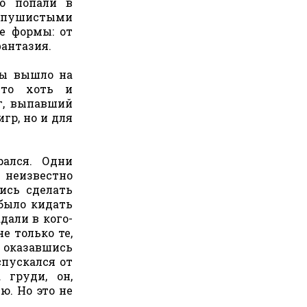
но попали в
ах пушистыми
е формы: от
фантазия.
ры вышло на
сто хоть и
г, выпавший
гр, но и для
рался. Одни
 неизвестно
ись сделать
было кидать
дали в кого-
е только те,
г, оказавшись
спускался от
 груди, он,
. Но это не