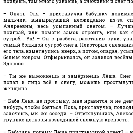
пойдёшь, там много узнаешь, а снежинки и снег по
– Опять Оля – приставучка бабушку донимае
мальчик, вынырнувший неожиданно из-за с
Андреевны, весь усыпанный снегом. – Лучш
поиграй, или помоги замок строить, или как 
сугроб... Ух! – Он с разбега, расставив руки, уп
самый большой сугроб снега. Некоторые снежинк
его тела, взметнулись вверх, а потом, опадая, усы
белым ковром. Отфыркиваясь, он залился весёлы
Здорово!
– Ты же вымокнешь и замёрзнешь Лёша. Снег
попал и лицо всё в снегу, можешь простынуть
женщина.
– Баба Лена, не простыну, мне нравится, я не дев
нибудь, чтобы бояться. Пока, приставучка, подходи
захочешь, мы же соседи. – Отряхнувшись, Алекс
группке детворы возводящей снежную крепость.
– Бабушка, почему Лёша приставучкой зовёт? – 