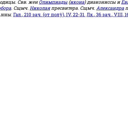
родицы. Свв. жен
Олимпиады
(
икона
) диакониссы и
Ев
обора
. Сщмч.
Николая
пресвитера. Сщмч.
Александра
п
Анны:
Гал., 210 зач. (от полу́), IV, 22-31.
Лк., 36 зач., VIII, 1