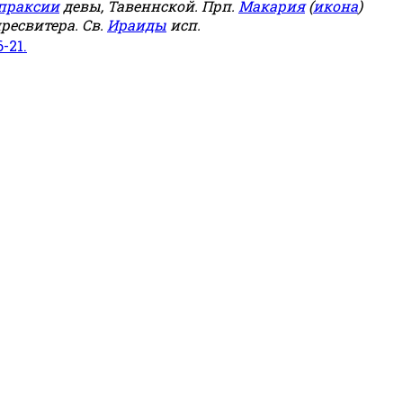
праксии
девы, Тавеннской. Прп.
Макария
(
икона
)
ресвитера. Св.
Ираиды
исп.
6-21.