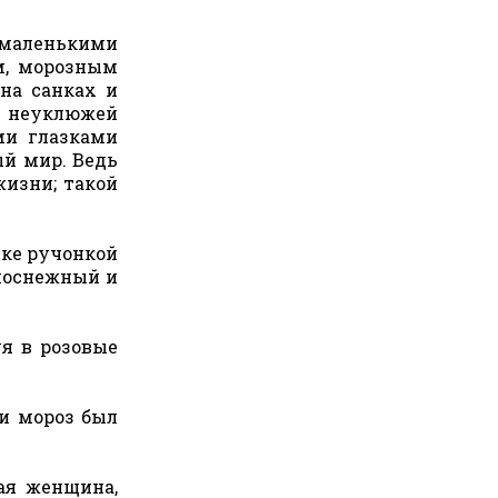
маленькими
м, морозным
на санках и
ть неуклюжей
ми глазками
ый мир. Ведь
жизни; такой
шке ручонкой
елоснежный и
уя в розовые
 и мороз был
ая женщина,