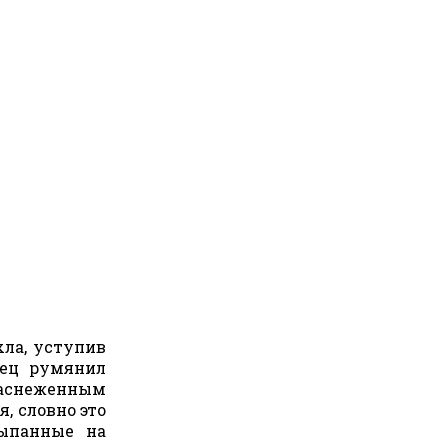
хла, уступив
зец румянил
заснеженным
, словно это
сыпанные на