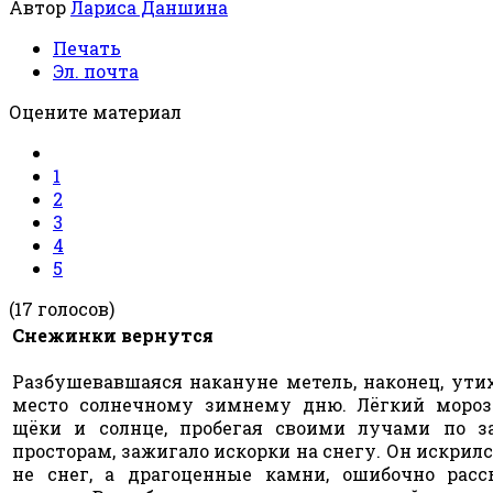
Автор
Лариса Даншина
Печать
Эл. почта
Оцените материал
1
2
3
4
5
(17 голосов)
Снежинки вернутся
Разбушевавшаяся накануне метель, наконец, ути
место солнечному зимнему дню. Лёгкий моро
щёки и солнце, пробегая своими лучами по 
просторам, зажигало искорки на снегу. Он искрился
не снег, а драгоценные камни, ошибочно рас