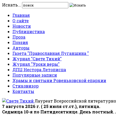
Искать...
Главная
О сайте
Новости
Публицистика
Проза
Поэзия
Авторы
Газета "Православная Луганщина "
Журнал "Свете Тихий"
Журнал "Уроки веры"
ДПЦ Нестора Летописца
Популярные записи
Храмы и святыни Ровеньковской епархии
Стиховизор
Контакты
Лауреат Всероссийской литературно
7 августа 2026 г. ( 25 июля ст.ст.), пятница.
Седмица 10-я по Пятидесятнице. День постный.