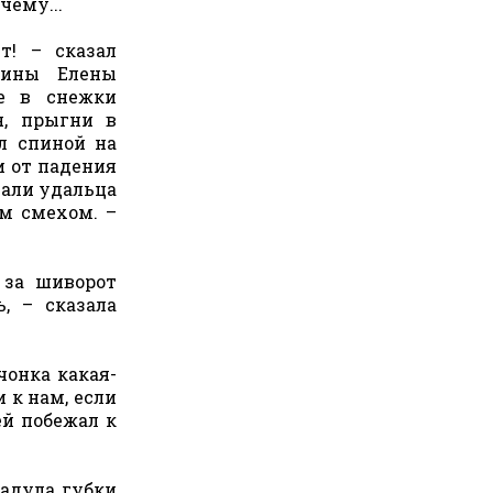
чему...
т! – сказал
пины Елены
е в снежки
я, прыгни в
ал спиной на
и от падения
пали удальца
м смехом. –
 за шиворот
, – сказала
чонка какая-
 к нам, если
ей побежал к
надула губки