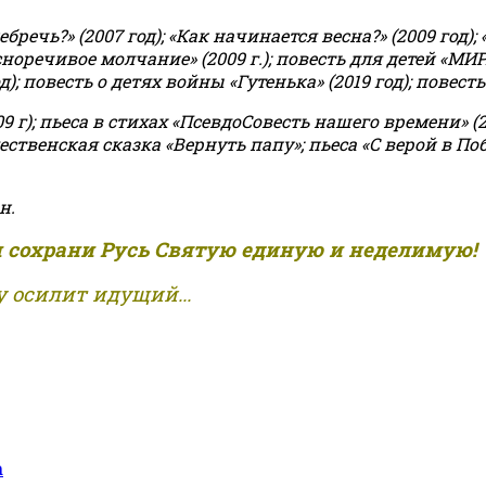
чь?» (2007 год); «Как начинается весна?» (2009 год); 
асноречивое молчание» (2009 г.); повесть для детей «МИ
 повесть о детях войны «Гутенька» (2019 год); повесть 
9 г); пьеса в стихах «ПсевдоСовесть нашего времени» (201
ственская сказка «Вернуть папу»; пьеса «С верой в Поб
н.
и сохрани Русь Святую единую и неделимую!
 осилит идущий...
а