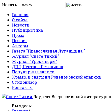
Искать...
Главная
О сайте
Новости
Публицистика
Проза
Поэзия
Авторы
Газета "Православная Луганщина "
Журнал "Свете Тихий"
Журнал "Уроки веры"
ДПЦ Нестора Летописца
Популярные записи
Храмы и святыни Ровеньковской епархии
Стиховизор
Контакты
Лауреат Всероссийской литературно
Вы здесь:
Главная
/