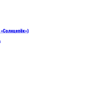
 «Солнцепёк»)
а