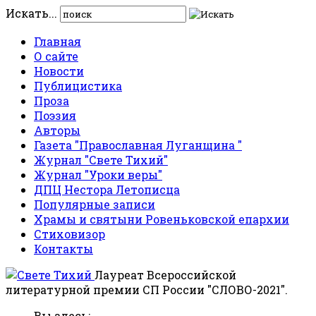
Искать...
Главная
О сайте
Новости
Публицистика
Проза
Поэзия
Авторы
Газета "Православная Луганщина "
Журнал "Свете Тихий"
Журнал "Уроки веры"
ДПЦ Нестора Летописца
Популярные записи
Храмы и святыни Ровеньковской епархии
Стиховизор
Контакты
Лауреат Всероссийской
литературной премии СП России "СЛОВО-2021".
Вы здесь: