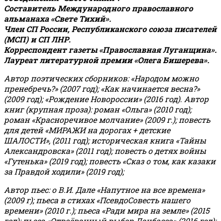
Составитель Международного православного
альманаха «Свете Тихий».
Член СП России, Республиканского союза писателей
(МСП) и СП ЛНР.
Корреспондент газеты «Православная Луганщина»
.
Лауреат литературной премии «Олега Бишерева».
Автор поэтических сборников: «Народом можно
пренебречь?» (2007 год); «Как начинается весна?»
(2009 год); «Рождение Новороссии» (2016 год).
Автор
книг (крупная проза): роман «Ольга» (2010 год);
роман «Красноречивое молчание» (2009 г.); повесть
для детей «МИРАЖИ на дорогах + детские
ШАЛОСТИ», (2011 год); историческая книга «Тайны
Александровска» (2011 год); повесть о детях войны
«Гутенька» (2019 год); повесть «Сказ о том, как казаки
за Правдой ходили» (2019 год);
Автор пьес: о В.И. Дале «Напутное на все времена»
(2009 г); пьеса в стихах «ПсевдоСовесть нашего
времени» (2010 г.); пьеса «Ради мира на земле» (2015
год); пьеса «Отвоёванный выбор Донбасса» (2016 год);