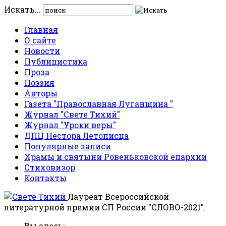
Искать...
Главная
О сайте
Новости
Публицистика
Проза
Поэзия
Авторы
Газета "Православная Луганщина "
Журнал "Свете Тихий"
Журнал "Уроки веры"
ДПЦ Нестора Летописца
Популярные записи
Храмы и святыни Ровеньковской епархии
Стиховизор
Контакты
Лауреат Всероссийской
литературной премии СП России "СЛОВО-2021".
Вы здесь: