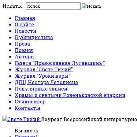
Искать...
Главная
О сайте
Новости
Публицистика
Проза
Поэзия
Авторы
Газета "Православная Луганщина "
Журнал "Свете Тихий"
Журнал "Уроки веры"
ДПЦ Нестора Летописца
Популярные записи
Храмы и святыни Ровеньковской епархии
Стиховизор
Контакты
Лауреат Всероссийской литературно
Вы здесь:
Главная
/