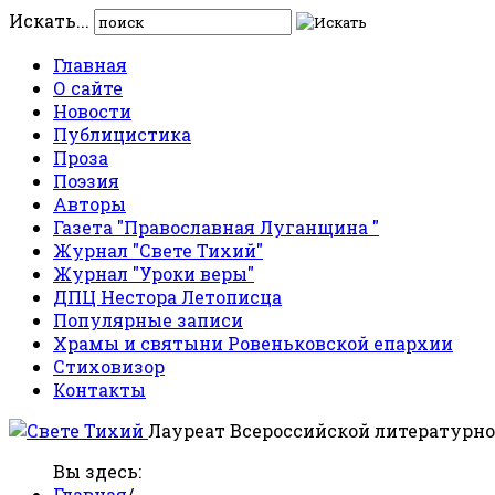
Искать...
Главная
О сайте
Новости
Публицистика
Проза
Поэзия
Авторы
Газета "Православная Луганщина "
Журнал "Свете Тихий"
Журнал "Уроки веры"
ДПЦ Нестора Летописца
Популярные записи
Храмы и святыни Ровеньковской епархии
Стиховизор
Контакты
Лауреат Всероссийской литературно
Вы здесь:
Главная
/