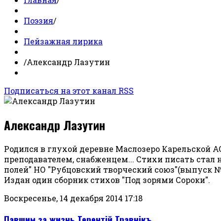
Поэзия
/
Пейзажная лирика
/
Александр Лазутин
Подписаться на этот канал RSS
Александр Лазутин
Родился в глухой деревне Маслозеро Карельской АС
преподавателем, снабженцем... Стихи писать стал 
полей" НО "Рубцовский творческий союз"(выпуск №2,
Издан один сборник стихов "Под зорями Сороки".
Воскресенье, 14 декабря 2014 17:18
Павшим за жизнь Терентiй Травнiкъ