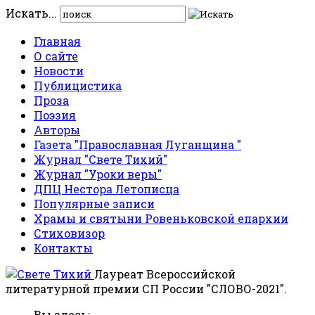
Искать...
Главная
О сайте
Новости
Публицистика
Проза
Поэзия
Авторы
Газета "Православная Луганщина "
Журнал "Свете Тихий"
Журнал "Уроки веры"
ДПЦ Нестора Летописца
Популярные записи
Храмы и святыни Ровеньковской епархии
Стиховизор
Контакты
Лауреат Всероссийской
литературной премии СП России "СЛОВО-2021".
Вы здесь: