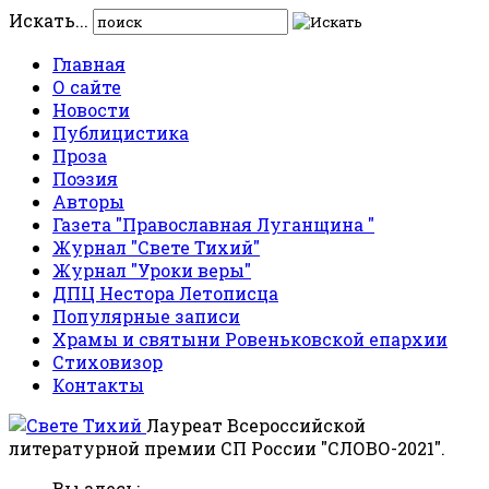
Искать...
Главная
О сайте
Новости
Публицистика
Проза
Поэзия
Авторы
Газета "Православная Луганщина "
Журнал "Свете Тихий"
Журнал "Уроки веры"
ДПЦ Нестора Летописца
Популярные записи
Храмы и святыни Ровеньковской епархии
Стиховизор
Контакты
Лауреат Всероссийской
литературной премии СП России "СЛОВО-2021".
Вы здесь: