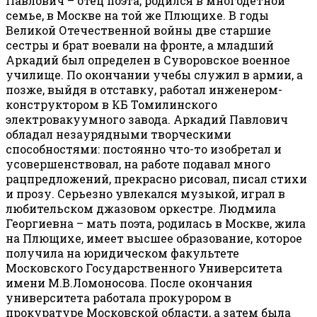
Павлович – отец поэта, родился в многодетной
семье, в Москве на той же Плющихе. В годы
Великой Отечественной войны две старшие
сестры и брат воевали на фронте, а младший
Аркадий был определен в Суворовское военное
училище. По окончании учебы служил в армии, а
позже, выйдя в отставку, работал инженером-
конструктором в КБ Томилинского
электровакуумного завода. Аркадий Павлович
обладал незаурядными творческими
способностями: постоянно что-то изобретал и
усовершенствовал, на работе подавал много
рацпредложений, прекрасно рисовал, писал стихи
и прозу. Серьезно увлекался музыкой, играл в
любительском джазовом оркестре. Людмила
Георгиевна – мать поэта, родилась в Москве, жила
на Плющихе, имеет высшее образование, которое
получила на юридическом факультете
Московского Государственного Университета
имени М.В.Ломоносова. После окончания
университета работала прокурором в
прокуратуре Московской области, а затем была