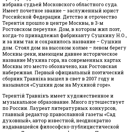
избрана судьей Московского областного суда.
Имеет почетное звание – заслуженный юрист
Российской Федерации. Детство и отрочество
Терентiя прошло в центре Москвы, в 3-м
Ростовском переулке. Дом, в котором жил поэт,
когда-то принадлежал фабриканту Сушкину Н.О.,
и за ним так и сохранилось название – Сушкин
дом. Стоял дом на высоком холме – левом берегу
Москвы-реки, имеющем давнее историческое
название Мухина гора, на современных картах
Москвы это место обозначено, как Ростовская
набережная. Первый официальный поэтический
сборник Травнiка вышел в свет в 2007 году и
назывался «Сушкин дом на Мухиной горе».
Терентiй Травнiкъ имеет художественное и
музыкальное образование. Много путешествует
по России. Лауреат литературных конкурсов,
главный редактор православной газеты «Сад
духовный», автор известной, неоднократно
издававшейся философско-публицистической