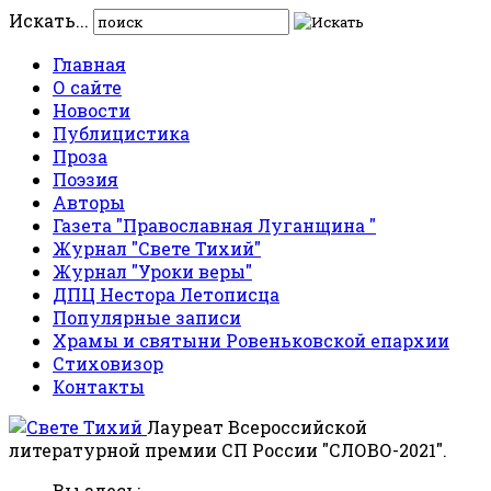
Искать...
Главная
О сайте
Новости
Публицистика
Проза
Поэзия
Авторы
Газета "Православная Луганщина "
Журнал "Свете Тихий"
Журнал "Уроки веры"
ДПЦ Нестора Летописца
Популярные записи
Храмы и святыни Ровеньковской епархии
Стиховизор
Контакты
Лауреат Всероссийской
литературной премии СП России "СЛОВО-2021".
Вы здесь: