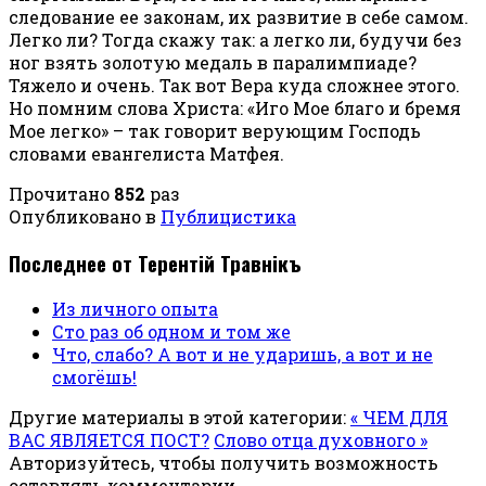
следование ее законам, их развитие в себе самом.
Легко ли? Тогда скажу так: а легко ли, будучи без
ног взять золотую медаль в паралимпиаде?
Тяжело и очень. Так вот Вера куда сложнее этого.
Но помним слова Христа: «Иго Мое благо и бремя
Мое легко» – так говорит верующим Господь
словами евангелиста Матфея.
Прочитано
852
раз
Опубликовано в
Публицистика
Последнее от Терентiй Травнiкъ
Из личного опыта
Сто раз об одном и том же
Что, слабо? А вот и не ударишь, а вот и не
смогёшь!
Другие материалы в этой категории:
« ЧЕМ ДЛЯ
ВАС ЯВЛЯЕТСЯ ПОСТ?
Слово отца духовного »
Авторизуйтесь, чтобы получить возможность
оставлять комментарии