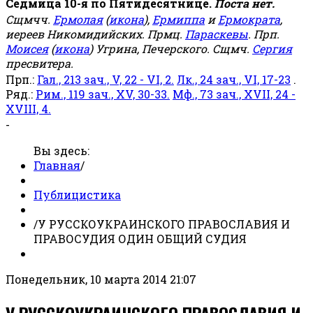
Седмица 10-я по Пятидесятнице.
Поста нет.
Сщмчч.
Ермолая
(
икона
),
Ермиппа
и
Ермократа
,
иереев Никомидийских. Прмц.
Параскевы
. Прп.
Моисея
(
икона
) Угрина, Печерского. Сщмч.
Сергия
пресвитера.
Прп.:
Гал., 213 зач., V, 22 - VI, 2.
Лк., 24 зач., VI, 17-23
.
Ряд.:
Рим., 119 зач., XV, 30-33.
Мф., 73 зач., XVII, 24 -
XVIII, 4.
-
Вы здесь:
Главная
/
Публицистика
/
У РУССКОУКРАИНСКОГО ПРАВОСЛАВИЯ И
ПРАВОСУДИЯ ОДИН ОБЩИЙ СУДИЯ
Понедельник, 10 марта 2014 21:07
У РУССКОУКРАИНСКОГО ПРАВОСЛАВИЯ И