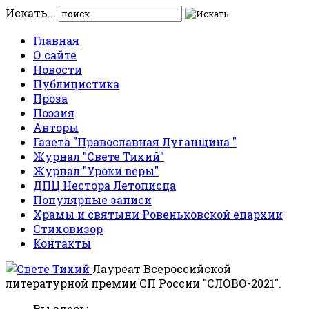
Искать...
Главная
О сайте
Новости
Публицистика
Проза
Поэзия
Авторы
Газета "Православная Луганщина "
Журнал "Свете Тихий"
Журнал "Уроки веры"
ДПЦ Нестора Летописца
Популярные записи
Храмы и святыни Ровеньковской епархии
Стиховизор
Контакты
Лауреат Всероссийской
литературной премии СП России "СЛОВО-2021".
Вы здесь: