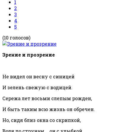
1
2
3
4
5
(10 голосов)
Зрение и прозрение
Не видел он весну с синицей
И зелень свежую с водицей.
Сережа лет восьми слепым рожден,
И быть таким всю жизнь он обречен.
Но, сидя близ окна со скрипкой,
Водя по струнам…, он с улыбкой