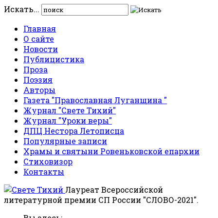
Искать...
Главная
О сайте
Новости
Публицистика
Проза
Поэзия
Авторы
Газета "Православная Луганщина "
Журнал "Свете Тихий"
Журнал "Уроки веры"
ДПЦ Нестора Летописца
Популярные записи
Храмы и святыни Ровеньковской епархии
Стиховизор
Контакты
Лауреат Всероссийской
литературной премии СП России "СЛОВО-2021".
Вы здесь: