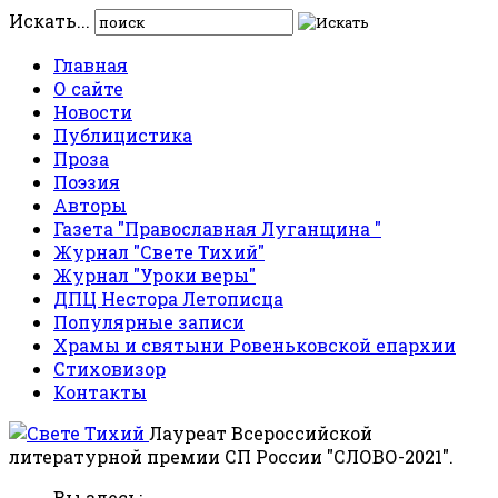
Искать...
Главная
О сайте
Новости
Публицистика
Проза
Поэзия
Авторы
Газета "Православная Луганщина "
Журнал "Свете Тихий"
Журнал "Уроки веры"
ДПЦ Нестора Летописца
Популярные записи
Храмы и святыни Ровеньковской епархии
Стиховизор
Контакты
Лауреат Всероссийской
литературной премии СП России "СЛОВО-2021".
Вы здесь: