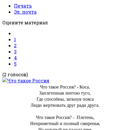
Печать
Эл. почта
Оцените материал
1
2
3
4
5
(2 голосов)
Что такое Россия? - Коса,
Заплетенная лентою туго,
Где способны, заткнув пояса
Люди жертвовать друг ради друга.
Что такое Россия? - Плетень,
Неприметный и полный смиренья,
На который не падала тень