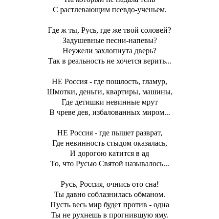
С растлевающим псевдо-ученьем.
Где ж ты, Русь, где же твой соловей?
Задушевные песни-напевы?
Неужели захлопнута дверь?
Так в реальность не хочется верить...
НЕ Россия - где пошлость, гламур,
Шмотки, деньги, квартиры, машины,
Где детишки невинные мрут
В чреве дев, избалованных миром...
НЕ Россия - где пышет разврат,
Где невинность стыдом оказалась,
И дорогою катится в ад
То, что Русью Святой называлось...
Русь, Россия, очнись ото сна!
Ты давно соблазнилась обманом.
Пусть весь мир будет против - одна
Ты не рухнешь в прогнившую яму.