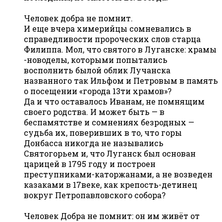
Человек добра не помнит.
И еще вчера химерийцы сомневались в
справедливости пророческих слов старца
Филиппа. Мол, что святого в Луганске: храмы
-новоделы, которыми попытались
восполнить былой облик Лучанска
названного так Ильфом и Петровым в память
о посещении «города 13ти храмов»?
Да и что оставалось Иванам, не помнящим
своего родства. И может быть — в
беспамятстве и сомнениях безродных —
судьба их, поверивших в то, что горы
Донбасса никогда не назывались
Святогорьем и, что Луганск был основан
царицей в 1795 году и построен
преступниками-каторжанами, а не возведен
казаками в 17веке, как крепость-детинец
вокруг Петропавловского собора?
Человек Добра не помнит: он им живёт от