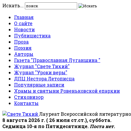
Искать...
Главная
О сайте
Новости
Публицистика
Проза
Поэзия
Авторы
Газета "Православная Луганщина "
Журнал "Свете Тихий"
Журнал "Уроки веры"
ДПЦ Нестора Летописца
Популярные записи
Храмы и святыни Ровеньковской епархии
Стиховизор
Контакты
Лауреат Всероссийской литературно
8 августа 2026 г. ( 26 июля ст.ст.), суббота.
Седмица 10-я по Пятидесятнице.
Поста нет.