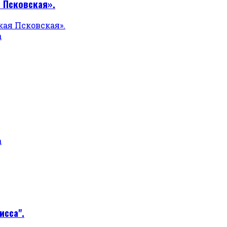
 Псковская».
а
а
исса".