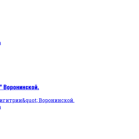
а
" Воронинской.
а