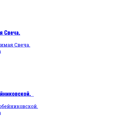
я Свеча.
а
бейниковской.
а