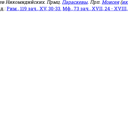
еев Никомидийских. Прмц.
Параскевы
. Прп.
Моисея
(
ик
яд.:
Рим., 119 зач., XV, 30-33.
Мф., 73 зач., XVII, 24 - XVIII,