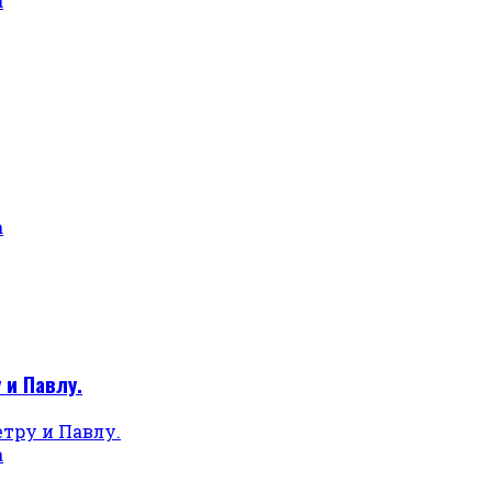
а
а
 и Павлу.
а