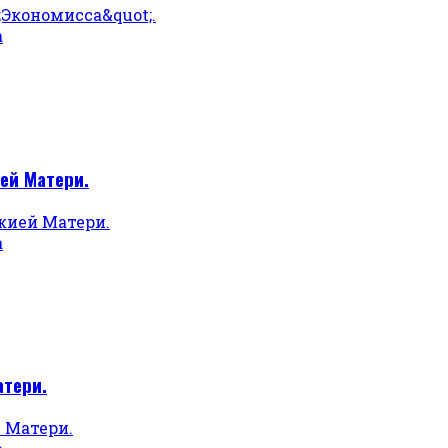
а
ей Матери.
а
атери.