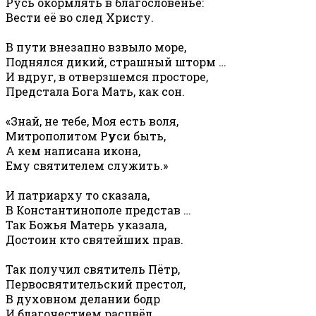
Русь окормлять в благословенье:
Вести её во след Христу.
В пути внезапно взвыло море,
Поднялся дикий, страшный шторм …
И вдруг, в отверзшемся просторе,
Предстала Бога Мать, как сон.
«Знай, не тебе, Моя есть воля,
Митрополитом Р
у
си быть,
А кем написана икона,
Ему святителем служить.»
И патриарху то сказала,
В Константинополе представ …
Так Божья Матерь указала,
Достоин кто святейших прав.
Так получил святитель Пётр,
Первосвятительский престол,
В духовном делании бодр
И благочестием расцвёл.