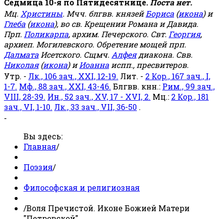
Седмица 10-я по Пятидесятнице.
Поста нет.
Мц.
Христины
. Мчч. блгвв. князей
Бориса
(
икона
) и
Глеба
(
икона
), во св. Крещении Романа и Давида.
Прп.
Поликарпа
, архим. Печерского. Свт.
Георгия
,
архиеп. Могилевского. Обретение мощей прп.
Далмата
Исетского. Сщмч.
Алфея
диакона. Свв.
Николая
(
икона
) и
Иоанна
испп., пресвитеров.
Утр. -
Лк., 106 зач., XXI, 12-19.
Лит. -
2 Кор., 167 зач., I,
1-7.
Мф., 88 зач., XXI, 43-46.
Блгвв. кнн.:
Рим., 99 зач.,
VIII, 28-39.
Ин., 52 зач., XV, 17 - XVI, 2.
Мц.:
2 Кор., 181
зач., VI, 1-10.
Лк., 33 зач., VII, 36-50
.
-
Вы здесь:
Главная
/
Поэзия
/
Философская и религиозная
/
Воля Пречистой. Иконе Божией Матери
"Петровской".