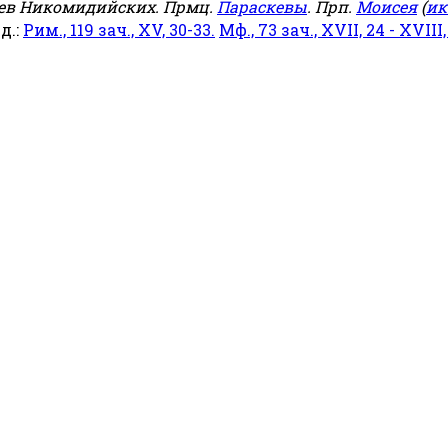
еев Никомидийских. Прмц.
Параскевы
. Прп.
Моисея
(
ик
яд.:
Рим., 119 зач., XV, 30-33.
Мф., 73 зач., XVII, 24 - XVIII,