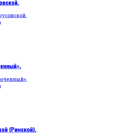
овской.
а
ченный».
а
ой (Римской).