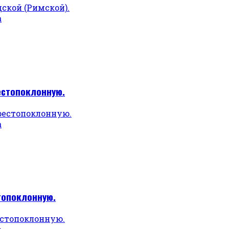
а
естопоклонную.
а
топоклонную.