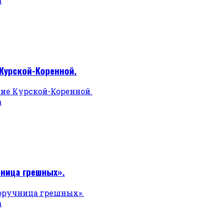
а
 Курской-Коренной.
а
чница грешных».
а