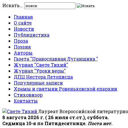
Искать...
Главная
О сайте
Новости
Публицистика
Проза
Поэзия
Авторы
Газета "Православная Луганщина "
Журнал "Свете Тихий"
Журнал "Уроки веры"
ДПЦ Нестора Летописца
Популярные записи
Храмы и святыни Ровеньковской епархии
Стиховизор
Контакты
Лауреат Всероссийской литературно
8 августа 2026 г. ( 26 июля ст.ст.), суббота.
Седмица 10-я по Пятидесятнице.
Поста нет.