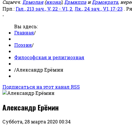
Сщмчч.
Ермолая
(
икона
),
Ермиппа
и
Ермократа
, иер
Прп.:
Гал., 213 зач., V, 22 - VI, 2.
Лк., 24 зач., VI, 17-23
. Р
-
Вы здесь:
Главная
/
Поэзия
/
Философская и религиозная
/
Александр Ерёмин
Подписаться на этот канал RSS
Александр Ерёмин
Суббота, 28 марта 2020 00:34