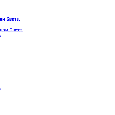
ом Свете.
а
а