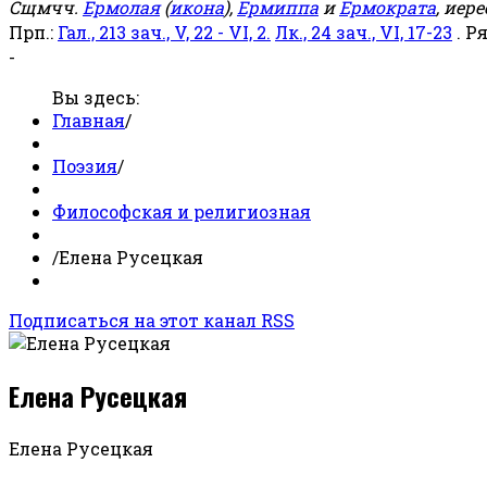
Сщмчч.
Ермолая
(
икона
),
Ермиппа
и
Ермократа
, иер
Прп.:
Гал., 213 зач., V, 22 - VI, 2.
Лк., 24 зач., VI, 17-23
. Р
-
Вы здесь:
Главная
/
Поэзия
/
Философская и религиозная
/
Елена Русецкая
Подписаться на этот канал RSS
Елена Русецкая
Елена Русецкая