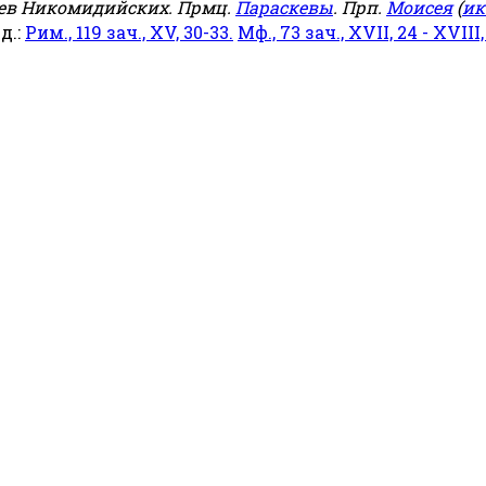
еев Никомидийских. Прмц.
Параскевы
. Прп.
Моисея
(
ик
яд.:
Рим., 119 зач., XV, 30-33.
Мф., 73 зач., XVII, 24 - XVIII,