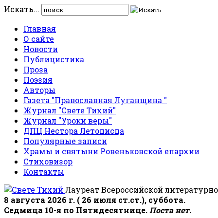
Искать...
Главная
О сайте
Новости
Публицистика
Проза
Поэзия
Авторы
Газета "Православная Луганщина "
Журнал "Свете Тихий"
Журнал "Уроки веры"
ДПЦ Нестора Летописца
Популярные записи
Храмы и святыни Ровеньковской епархии
Стиховизор
Контакты
Лауреат Всероссийской литературно
8 августа 2026 г. ( 26 июля ст.ст.), суббота.
Седмица 10-я по Пятидесятнице.
Поста нет.