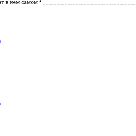
нет в нем самом * ________________________________
а
а