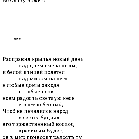
Во Славу Божию!
***
Расправил крылья новый день
над днем вчерашним,
и белой птицей полетел
над миром нашим
в любые домы заходя
в любые веси
всем радость светлую неся
и свет небесный;
Чтоб не печалился народ
о серых буднях
его торжественный восход
красивым будет,
он в мир приносит радость ту