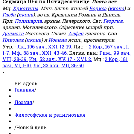
Седмица 10-я по Пятидесятнице.
Поста нет.
Мц.
Христины
. Мчч. блгвв. князей
Бориса
(
икона
) и
Глеба
(
икона
), во св. Крещении Романа и Давида.
Прп.
Поликарпа
, архим. Печерского. Свт.
Георгия
,
архиеп. Могилевского. Обретение мощей прп.
Далмата
Исетского. Сщмч.
Алфея
диакона. Свв.
Николая
(
икона
) и
Иоанна
испп., пресвитеров.
Утр. -
Лк., 106 зач., XXI, 12-19.
Лит. -
2 Кор., 167 зач., I,
1-7.
Мф., 88 зач., XXI, 43-46.
Блгвв. кнн.:
Рим., 99 зач.,
VIII, 28-39.
Ин., 52 зач., XV, 17 - XVI, 2.
Мц.:
2 Кор., 181
зач., VI, 1-10.
Лк., 33 зач., VII, 36-50
.
-
Вы здесь:
Главная
/
Поэзия
/
Философская и религиозная
/
Новый день