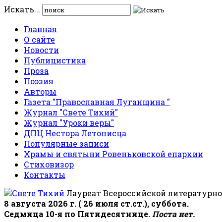
Искать...
Главная
О сайте
Новости
Публицистика
Проза
Поэзия
Авторы
Газета "Православная Луганщина "
Журнал "Свете Тихий"
Журнал "Уроки веры"
ДПЦ Нестора Летописца
Популярные записи
Храмы и святыни Ровеньковской епархии
Стиховизор
Контакты
Лауреат Всероссийской литературно
8 августа 2026 г. ( 26 июля ст.ст.), суббота.
Седмица 10-я по Пятидесятнице.
Поста нет.