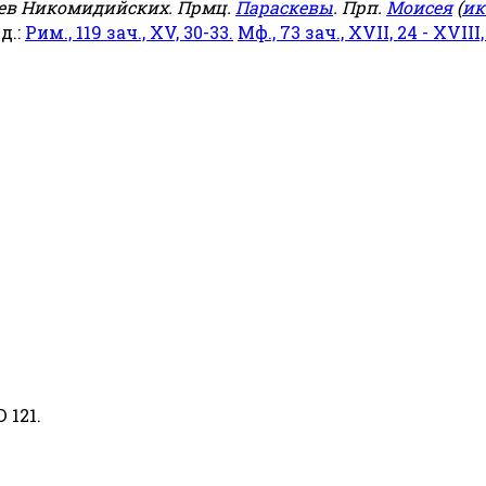
еев Никомидийских. Прмц.
Параскевы
. Прп.
Моисея
(
ик
яд.:
Рим., 119 зач., XV, 30-33.
Мф., 73 зач., XVII, 24 - XVIII,
 121.