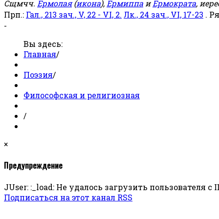
Сщмчч.
Ермолая
(
икона
),
Ермиппа
и
Ермократа
, иер
Прп.:
Гал., 213 зач., V, 22 - VI, 2.
Лк., 24 зач., VI, 17-23
. Р
-
Вы здесь:
Главная
/
Поэзия
/
Философская и религиозная
/
×
Предупреждение
JUser: :_load: Не удалось загрузить пользователя с ID
Подписаться на этот канал RSS