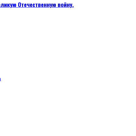
еликую Отечественную войну.
а