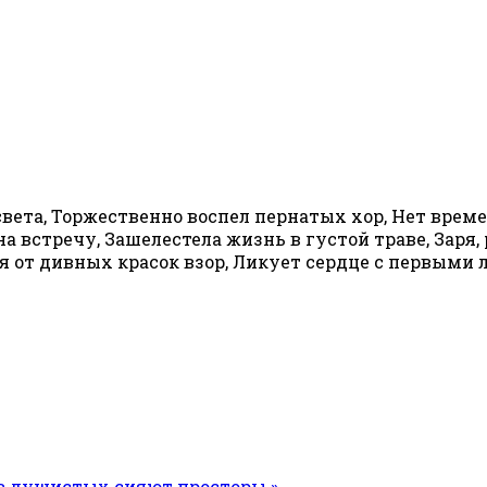
света, Торжественно воспел пернатых хор, Нет време
 встречу, Зашелестела жизнь в густой траве, Заря, 
дя от дивных красок взор, Ликует сердце с первыми 
в душистых сияют просторы »