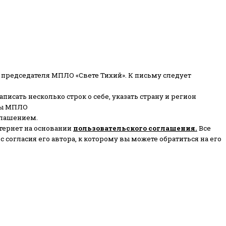
 председателя МПЛО «Свете Тихий».
К письму следует
писать несколько строк о себе, указать страну и регион
ены МПЛО
глашением.
тернет на основании
пользовательского соглашени
я
.
Все
согласия его автора, к которому вы можете обратиться на его