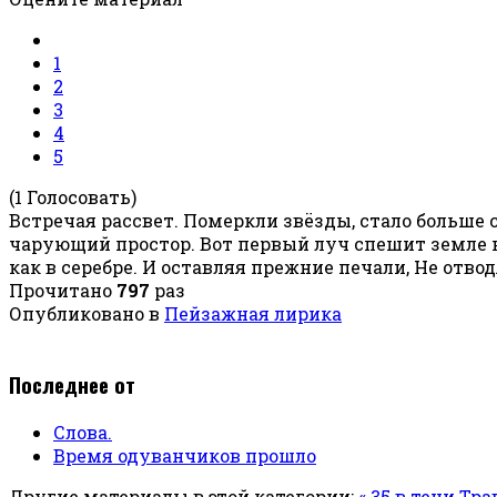
1
2
3
4
5
(1 Голосовать)
Встречая рассвет. Померкли звёзды, стало больше 
чарующий простор. Вот первый луч спешит земле на
как в серебре. И оставляя прежние печали, Не отво
Прочитано
797
раз
Опубликовано в
Пейзажная лирика
Последнее от
Слова.
Время одуванчиков прошло
Другие материалы в этой категории:
« 35 в тени
Тра