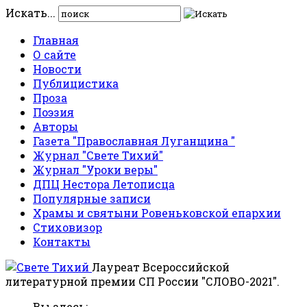
Искать...
Главная
О сайте
Новости
Публицистика
Проза
Поэзия
Авторы
Газета "Православная Луганщина "
Журнал "Свете Тихий"
Журнал "Уроки веры"
ДПЦ Нестора Летописца
Популярные записи
Храмы и святыни Ровеньковской епархии
Стиховизор
Контакты
Лауреат Всероссийской
литературной премии СП России "СЛОВО-2021".
Вы здесь: