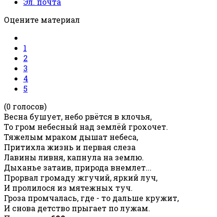
Эл. почта
Оцените материал
1
2
3
4
5
(0 голосов)
Весна бушует, небо рвётся в клочья,
То гром небесный над землёй грохочет.
Тяжелым мраком дышат небеса,
Притихла жизнь и первая слеза
Лавины ливня, капнула на землю.
Дыханье затаив, природа внемлет...
Прорвал громаду жгучий, яркий луч,
И пролилося из мятежных туч.
Гроза промчалась, где - то дальше кружит,
И снова детство прыгает по лужам.