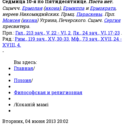
Седмица 10-я по Пятидесятнице.
Поста нет.
Сщмчч.
Ермолая
(
икона
),
Ермиппа
и
Ермократа
,
иереев Никомидийских. Прмц.
Параскевы
. Прп.
Моисея
(
икона
) Угрина, Печерского. Сщмч.
Сергия
пресвитера.
Прп.:
Гал., 213 зач., V, 22 - VI, 2.
Лк., 24 зач., VI, 17-23
.
Ряд.:
Рим., 119 зач., XV, 30-33.
Мф., 73 зач., XVII, 24 -
XVIII, 4.
-
Вы здесь:
Главная
/
Поэзия
/
Философская и религиозная
/
Коханій мамі
Вторник, 04 июня 2013 20:02