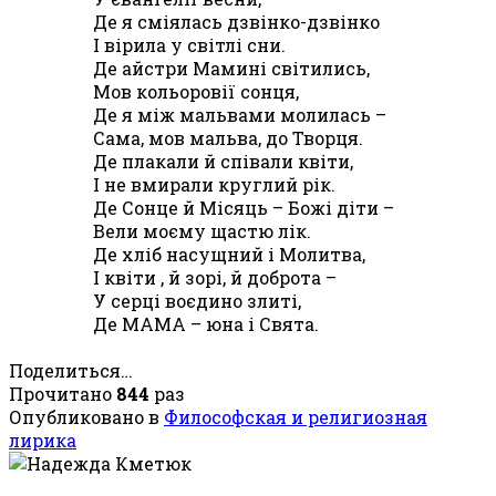
Де я сміялась дзвінко-дзвінко
І вірила у світлі сни.
Де айстри Мамині світились,
Мов кольоровії сонця,
Де я між мальвами молилась –
Сама, мов мальва, до Творця.
Де плакали й співали квіти,
І не вмирали круглий рік.
Де Сонце й Місяць – Божі діти –
Вели моєму щастю лік.
Де хліб насущний і Молитва,
І квіти , й зорі, й доброта –
У серці воєдино злиті,
Де МАМА – юна і Свята.
Поделиться…
Прочитано
844
раз
Опубликовано в
Философская и религиозная
лирика