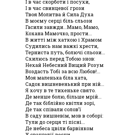
І в час скорботи і посухи,
І в час свинцевої грози
Твоя Молитва й Сила Духа
В моєму серці біль сльози
Гасили завжди...Мамо, Мамо,
Кохана Мамочко, прости...
В житті між хаткою і Храмом
Судились нам важкі хрести,
Терниста путь, болючі сльози...
Схилюсь перед Тобою знов:
Нехай Небесний Вищий Розум
Воздасть Тобі за всю Любов!...
Моя маленька біла хата,
Садок вишневенький при ній...
Я хочу в те тихеньке свято.
Де менше болю, більше мрій...
Де так біблійно квітли зорі,
Де так співали солов’ї
В саду вишневім, мов в соборі:
Тули до серця ті пісні...
Де небеса цвіли барвінком
У євангелії весни,