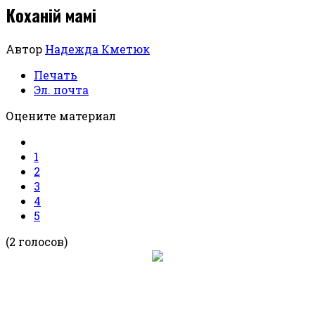
Коханій мамі
Автор
Надежда Кметюк
Печать
Эл. почта
Оцените материал
1
2
3
4
5
(2 голосов)