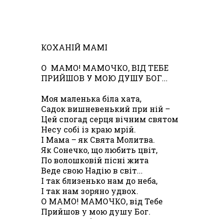
КОХАНІЙ МАМІ
О МАМО! МАМОЧКО, ВІД ТЕБЕ
ПРИЙШОВ У МОЮ ДУШУ БОГ...
Моя маленька біла хата,
Садок вишневенький при ній –
Цей спогад серця вічним святом
Несу собі із краю мрій.
І Мама – як Свята Молитва.
Як Сонечко, що любить цвіт,
По волошковій пісні жита
Веде свою Надію в світ...
І так близенько нам до неба,
І так нам зоряно удвох.
О МАМО! МАМОЧКО, від Тебе
Прийшов у мою душу Бог.