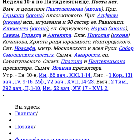
Неделя 10-я по Пятидесятнице.
Поста нет.
Вмч. и целителя
Пантелеимона
(
икона
). Прп.
Германа
(
икона
) Аляскинского. Прп.
Анфисы
(
икона
) исп., игумении и 90 сестер ее. Равноапп.
Климента
(
икона
), еп. Охридского,
Наума
(
икона
),
Саввы
,
Горазда
и
Ангеляра
. Блж.
Николая
(
икона
)
Кочанова, Христа ради юродивого, Новгородского.
Свт.
Иоасафа
, митр. Московского и всея Руси.
Собор
Смоленских святых
. Сщмч.
Амвросия
, еп.
Сарапульского. Сщмч.
Платона
и
Пантелеимона
пресвитера. Сщмч.
Иоанна
пресвитера.
Утр. - Ев. 10-е,
Ин., 66 зач., XXI, 1-14.
Лит. -
1 Кор., 131
зач., IV, 9-16.
Мф., 72 зач., XVII, 14-23.
Вмч.:
2 Тим.,
292 зач., II, 1-10.
Ин., 52 зач., XV, 17 - XVI, 2.
-
Вы здесь:
Главная
/
Поэзия
/
Философская и религиозная