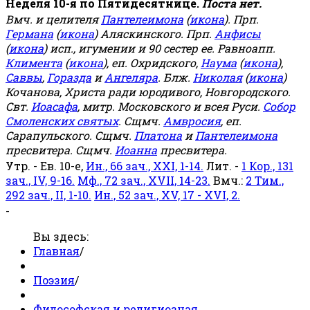
Неделя 10-я по Пятидесятнице.
Поста нет.
Вмч. и целителя
Пантелеимона
(
икона
). Прп.
Германа
(
икона
) Аляскинского. Прп.
Анфисы
(
икона
) исп., игумении и 90 сестер ее. Равноапп.
Климента
(
икона
), еп. Охридского,
Наума
(
икона
),
Саввы
,
Горазда
и
Ангеляра
. Блж.
Николая
(
икона
)
Кочанова, Христа ради юродивого, Новгородского.
Свт.
Иоасафа
, митр. Московского и всея Руси.
Собор
Смоленских святых
. Сщмч.
Амвросия
, еп.
Сарапульского. Сщмч.
Платона
и
Пантелеимона
пресвитера. Сщмч.
Иоанна
пресвитера.
Утр. - Ев. 10-е,
Ин., 66 зач., XXI, 1-14.
Лит. -
1 Кор., 131
зач., IV, 9-16.
Мф., 72 зач., XVII, 14-23.
Вмч.:
2 Тим.,
292 зач., II, 1-10.
Ин., 52 зач., XV, 17 - XVI, 2.
-
Вы здесь:
Главная
/
Поэзия
/
Философская и религиозная