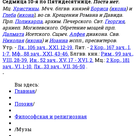
Седмица 10-я по Пятидесятнице.
Поста нет.
Мц.
Христины
. Мчч. блгвв. князей
Бориса
(
икона
) и
Глеба
(
икона
), во св. Крещении Романа и Давида.
Прп.
Поликарпа
, архим. Печерского. Свт.
Георгия
,
архиеп. Могилевского. Обретение мощей прп.
Далмата
Исетского. Сщмч.
Алфея
диакона. Свв.
Николая
(
икона
) и
Иоанна
испп., пресвитеров.
Утр. -
Лк., 106 зач., XXI, 12-19.
Лит. -
2 Кор., 167 зач., I,
1-7.
Мф., 88 зач., XXI, 43-46.
Блгвв. кнн.:
Рим., 99 зач.,
VIII, 28-39.
Ин., 52 зач., XV, 17 - XVI, 2.
Мц.:
2 Кор., 181
зач., VI, 1-10.
Лк., 33 зач., VII, 36-50
.
-
Вы здесь:
Главная
/
Поэзия
/
Философская и религиозная
/
Музы