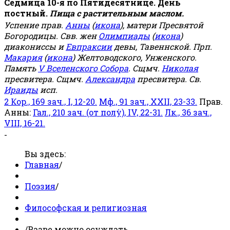
Седмица 10-я по Пятидесятнице. День
постный.
Пища с растительным маслом.
Успение прав.
Анны
(
икона
), матери Пресвятой
Богородицы. Свв. жен
Олимпиады
(
икона
)
диакониссы и
Евпраксии
девы, Тавеннской. Прп.
Макария
(
икона
) Желтоводского, Унженского.
Память
V Вселенского Собора
. Сщмч.
Николая
пресвитера. Сщмч.
Александра
пресвитера. Св.
Ираиды
исп.
2 Кор., 169 зач., I, 12-20.
Мф., 91 зач., XXII, 23-33.
Прав.
Анны:
Гал., 210 зач. (от полу́), IV, 22-31.
Лк., 36 зач.,
VIII, 16-21.
-
Вы здесь:
Главная
/
Поэзия
/
Философская и религиозная
/
Разве можно осуждать...