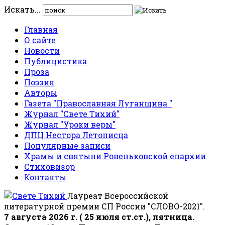
Искать...
Главная
О сайте
Новости
Публицистика
Проза
Поэзия
Авторы
Газета "Православная Луганщина "
Журнал "Свете Тихий"
Журнал "Уроки веры"
ДПЦ Нестора Летописца
Популярные записи
Храмы и святыни Ровеньковской епархии
Стиховизор
Контакты
Лауреат Всероссийской
литературной премии СП России "СЛОВО-2021".
7 августа 2026 г. ( 25 июля ст.ст.), пятница.