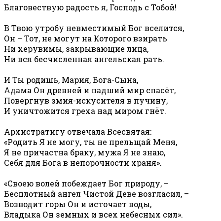
Благовествую радость я, Господь с Тобой!
В Твою утробу невместимый Бог вселится,
Он – Тот, не могут на Которого взирать
Ни херувимы, закрывающие лица,
Ни вся бесчисленная ангельская рать.
И Ты родишь, Мария, Бога-Сына,
Адама Он древней и падший мир спасёт,
Повергнув змия-искусителя в пучину,
И уничтожится греха над миром гнёт.
Архистратигу отвечала Всесвятая:
«Родить Я не могу, ты не прельщай Меня,
Я не причастна браку, мужа Я не знаю,
Себя для Бога в непорочности храня».
«Своею волей побеждает Бог природу, –
Бесплотный ангел Чистой Деве возгласил, –
Возводит горы Он и источает воды,
Владыка Он земных и всех небесных сил».