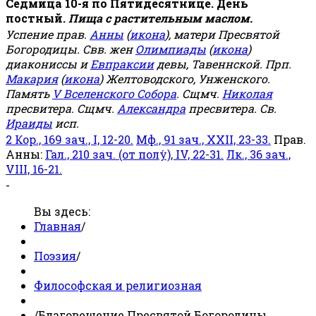
Седмица 10-я по Пятидесятнице. День
постный.
Пища с растительным маслом.
Успение прав.
Анны
(
икона
), матери Пресвятой
Богородицы. Свв. жен
Олимпиады
(
икона
)
диакониссы и
Евпраксии
девы, Тавеннской. Прп.
Макария
(
икона
) Желтоводского, Унженского.
Память
V Вселенского Собора
. Сщмч.
Николая
пресвитера. Сщмч.
Александра
пресвитера. Св.
Ираиды
исп.
2 Кор., 169 зач., I, 12-20.
Мф., 91 зач., XXII, 23-33.
Прав.
Анны:
Гал., 210 зач. (от полу́), IV, 22-31.
Лк., 36 зач.,
VIII, 16-21.
-
Вы здесь:
Главная
/
Поэзия
/
Философская и религиозная
/
Благовещение Пресвятой Богородицы