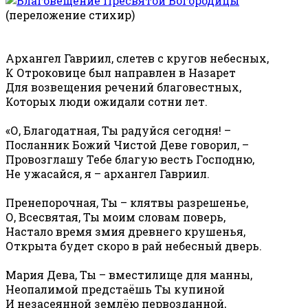
(переложение стихир)
Архангел Гавриил, слетев с кругов небесных,
К Отроковице был направлен в Назарет
Для возвещения речений благовестных,
Которых люди ожидали сотни лет.
«О, Благодатная, Ты радуйся сегодня! –
Посланник Божий Чистой Деве говорил, –
Провозглашу Тебе благую весть Господню,
Не ужасайся, я – архангел Гавриил.
Пренепорочная, Ты – клятвы разрешенье,
О, Всесвятая, Ты моим словам поверь,
Настало время змия древнего крушенья,
Открыта будет скоро в рай небесный дверь.
Мария Дева, Ты – вместилище для манны,
Неопалимой предстаёшь Ты купиной
И незасеянной землёю первозданной,