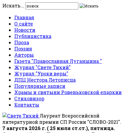
Искать...
Главная
О сайте
Новости
Публицистика
Проза
Поэзия
Авторы
Газета "Православная Луганщина "
Журнал "Свете Тихий"
Журнал "Уроки веры"
ДПЦ Нестора Летописца
Популярные записи
Храмы и святыни Ровеньковской епархии
Стиховизор
Контакты
Лауреат Всероссийской
литературной премии СП России "СЛОВО-2021".
7 августа 2026 г. ( 25 июля ст.ст.), пятница.