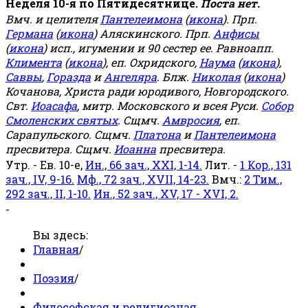
Неделя 10-я по Пятидесятнице.
Поста нет.
Вмч. и целителя
Пантелеимона
(
икона
). Прп.
Германа
(
икона
) Аляскинского. Прп.
Анфисы
(
икона
) исп., игумении и 90 сестер ее. Равноапп.
Климента
(
икона
), еп. Охридского,
Наума
(
икона
),
Саввы
,
Горазда
и
Ангеляра
. Блж.
Николая
(
икона
)
Кочанова, Христа ради юродивого, Новгородского.
Свт.
Иоасафа
, митр. Московского и всея Руси.
Собор
Смоленских святых
. Сщмч.
Амвросия
, еп.
Сарапульского. Сщмч.
Платона
и
Пантелеимона
пресвитера. Сщмч.
Иоанна
пресвитера.
Утр. - Ев. 10-е,
Ин., 66 зач., XXI, 1-14.
Лит. -
1 Кор., 131
зач., IV, 9-16.
Мф., 72 зач., XVII, 14-23.
Вмч.:
2 Тим.,
292 зач., II, 1-10.
Ин., 52 зач., XV, 17 - XVI, 2.
-
Вы здесь:
Главная
/
Поэзия
/
Философская и религиозная