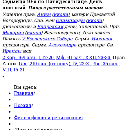
Седмица 10-я по Пятидесятнице. День
постный.
Пища с растительным маслом.
Успение прав.
Анны
(
икона
), матери Пресвятой
Богородицы. Свв. жен
Олимпиады
(
икона
)
диакониссы и
Евпраксии
девы, Тавеннской. Прп.
Макария
(
икона
) Желтоводского, Унженского.
Память
V Вселенского Собора
. Сщмч.
Николая
пресвитера. Сщмч.
Александра
пресвитера. Св.
Ираиды
исп.
2 Кор., 169 зач., I, 12-20.
Мф., 91 зач., XXII, 23-33.
Прав.
Анны:
Гал., 210 зач. (от полу́), IV, 22-31.
Лк., 36 зач.,
VIII, 16-21.
-
Вы здесь:
Главная
/
Поэзия
/
Философская и религиозная
/
Домик с фиалками