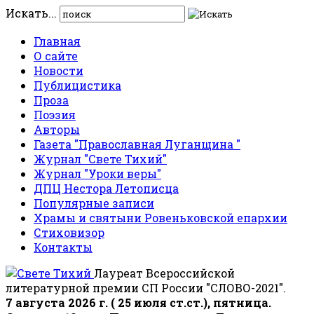
Искать...
Главная
О сайте
Новости
Публицистика
Проза
Поэзия
Авторы
Газета "Православная Луганщина "
Журнал "Свете Тихий"
Журнал "Уроки веры"
ДПЦ Нестора Летописца
Популярные записи
Храмы и святыни Ровеньковской епархии
Стиховизор
Контакты
Лауреат Всероссийской
литературной премии СП России "СЛОВО-2021".
7 августа 2026 г. ( 25 июля ст.ст.), пятница.