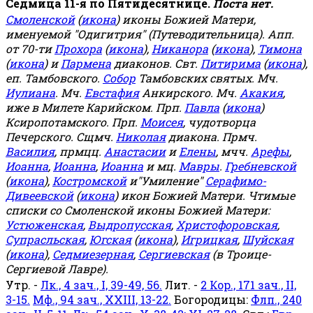
Седмица 11-я по Пятидесятнице.
Поста нет.
Смоленской
(
икона
) иконы Божией Матери,
именуемой "Одигитрия" (Путеводительница). Апп.
от 70-ти
Прохора
(
икона
),
Никанора
(
икона
),
Тимона
(
икона
) и
Пармена
диаконов. Свт.
Питирима
(
икона
),
еп. Тамбовского.
Собор
Тамбовских святых. Мч.
Иулиана
. Мч.
Евстафия
Анкирского. Мч.
Акакия
,
иже в Милете Карийском. Прп.
Павла
(
икона
)
Ксиропотамского. Прп.
Моисея
, чудотворца
Печерского. Сщмч.
Николая
диакона. Прмч.
Василия
, прмцц.
Анастасии
и
Елены
, мчч.
Арефы
,
Иоанна
,
Иоанна
,
Иоанна
и мц.
Мавры
.
Гребневской
(
икона
),
Костромской
и"Умиление"
Серафимо-
Дивеевской
(
икона
) икон Божией Матери. Чтимые
списки со Смоленской иконы Божией Матери:
Устюженская
,
Выдропусская
,
Христофоровская
,
Супрасльская
,
Югская
(
икона
),
Игрицкая
,
Шуйская
(
икона
),
Седмиезерная
,
Сергиевская
(в Троице-
Сергиевой Лавре).
Утр. -
Лк., 4 зач., I, 39-49, 56.
Лит. -
2 Кор., 171 зач., II,
3-15.
Мф., 94 зач., XXIII, 13-22.
Богородицы:
Флп., 240