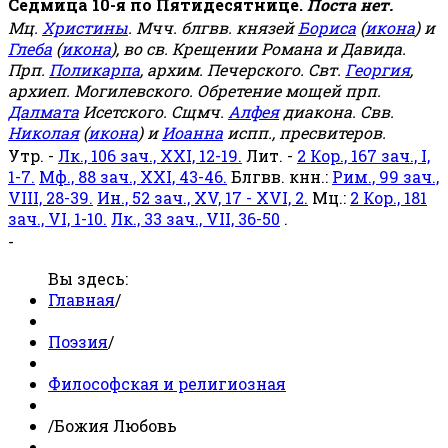
Седмица 10-я по Пятидесятнице.
Поста нет.
Мц.
Христины
. Мчч. блгвв. князей
Бориса
(
икона
) и
Глеба
(
икона
), во св. Крещении Романа и Давида.
Прп.
Поликарпа
, архим. Печерского. Свт.
Георгия
,
архиеп. Могилевского. Обретение мощей прп.
Далмата
Исетского. Сщмч.
Алфея
диакона. Свв.
Николая
(
икона
) и
Иоанна
испп., пресвитеров.
Утр. -
Лк., 106 зач., XXI, 12-19.
Лит. -
2 Кор., 167 зач., I,
1-7.
Мф., 88 зач., XXI, 43-46.
Блгвв. кнн.:
Рим., 99 зач.,
VIII, 28-39.
Ин., 52 зач., XV, 17 - XVI, 2.
Мц.:
2 Кор., 181
зач., VI, 1-10.
Лк., 33 зач., VII, 36-50
.
-
Вы здесь:
Главная
/
Поэзия
/
Философская и религиозная
/
Божия Любовь