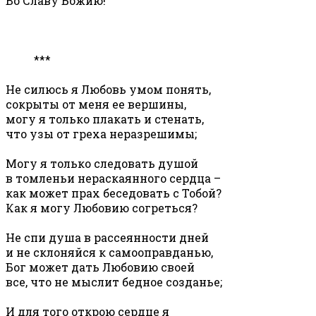
Во Славу Божию!
***
Не силюсь я Любовь умом понять,
сокрыты от меня ее вершины,
могу я только плакать и стенать,
что узы от греха неразрешимы;
Могу я только следовать душой
в томленьи нераскаянного сердца –
как может прах беседовать с Тобой?
Как я могу Любовию согреться?
Не спи душа в рассеянности дней
и не склоняйся к самооправданью,
Бог может дать Любовию своей
все, что не мыслит бедное созданье;
И для того открою сердце я