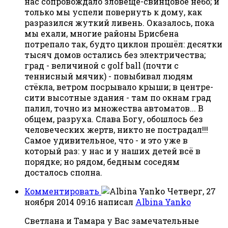
нас сопровождало зловеще-свинцовое небо; и
только мы успели повернуть к дому, как
разразился жуткий ливень. Оказалось, пока
мы ехали, многие районы Брисбена
потрепало так, будто циклон прошёл: десятки
тысяч домов остались без электричества;
град - величиной с golf ball (почти с
теннисный мячик) - повыбивал людям
стёкла, ветром посрывало крыши; в центре-
сити высотные здания - там по окнам град
палил, точно из множества автоматов... В
общем, разруха. Слава Богу, обошлось без
человеческих жертв, никто не пострадал!!!
Самое удивительное, что - и это уже в
который раз: у нас и у наших детей всё в
порядке; но рядом, бедным соседям
досталось сполна.
Комментировать
Четверг, 27
ноября 2014 09:16
написал
Albina Yanko
Светлана и Тамара у Вас замечательные