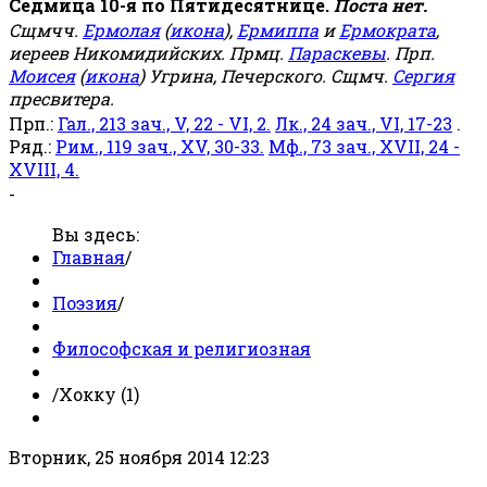
Седмица 10-я по Пятидесятнице.
Поста нет.
Сщмчч.
Ермолая
(
икона
),
Ермиппа
и
Ермократа
,
иереев Никомидийских. Прмц.
Параскевы
. Прп.
Моисея
(
икона
) Угрина, Печерского. Сщмч.
Сергия
пресвитера.
Прп.:
Гал., 213 зач., V, 22 - VI, 2.
Лк., 24 зач., VI, 17-23
.
Ряд.:
Рим., 119 зач., XV, 30-33.
Мф., 73 зач., XVII, 24 -
XVIII, 4.
-
Вы здесь:
Главная
/
Поэзия
/
Философская и религиозная
/
Хокку (1)
Вторник, 25 ноября 2014 12:23